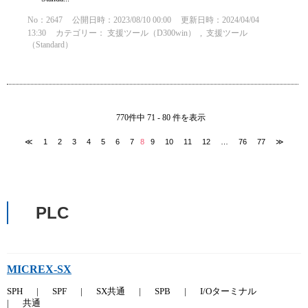
No：2647
公開日時：2023/08/10 00:00
更新日時：2024/04/04
13:30
カテゴリー：
支援ツール（D300win）
,
支援ツール
（Standard）
770件中 71 - 80 件を表示
≪
1
2
3
4
5
6
7
8
9
10
11
12
…
76
77
≫
PLC
MICREX-SX
SPH
|
SPF
|
SX共通
|
SPB
|
I/Oターミナル
|
共通