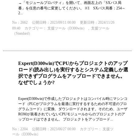
→「モジュールプロパティ」を開いて、画面左上の「SXバス局
番」を任意の番号に変更してください。 ※1 SXバス局番：254～
2...
No：2662
公開日時：2023/09/11 00:00
更新日時：2024/11/26
09:40
カテゴリー：
支援ツール（D300win）
,
支援ツール
（Standard）
Expert(D300win)でCPUからプロジェクトのアップ
ロード(読み出し)を実行するとシステム定義しか選
択できずプログラムをアップロードできません。
なぜでしょうか?
Expert(D300win)で作成したプロジェクトはコンパイル時にマシンコ
ード（PLCがプログラムを最適に実行するするための不可逆のプロ
グラムコード）に変換、ダウンロードされます。そのため、ユーザ
ROMが装着されていないCPUモジュールからのプロジェクトのア
ップロードはできません。 プロジェクトをアップロード...
No：2204
公開日時：2023/06/27 00:00
カテゴリー：
支援ツ
ール（D300win）