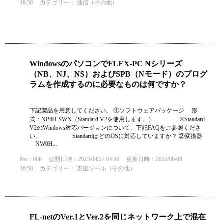
18:58
カテゴリー：
通信（その他）
WindowsのパソコンでFLEX-PC Nシリーズ
（NB、NJ、NS）およびSPB（Nモード）のプログ
ラムを作成するのに必要なものは何ですか？
下記製品を用意してください。 ①ソフトウェアパッケージ 形
式：NP4H-SWN（Standard V2を使用します。） ※Standard
V2のWindows対応バージョンについて、下記FAQをご参照くださ
い。 StandardはどのOSに対応していますか？ ②変換器
NW0H...
No：906
公開日時：2023/04/27 04:50
更新日時：2025/06/09
16:50
カテゴリー：
支援ツール（その他）
FL-netのVer.1とVer.2を同じネットワーク上で混在