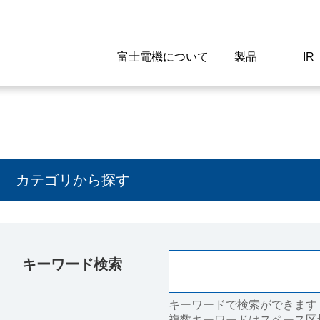
富士電機について
製品
IR
Select a Region/Lan
Global website(English)
ご挨拶
駆動制御機器
経営情報
マテリアリティ
新卒採用情報
よくあるご質問
会社
低圧
IR資
環境ビ
高専
製品
カテゴリから探す
経営の考え方
特高高圧 受配電設備
財務・業績
環境
高卒採用情報
企業情報について
事業
電源
株式
社会
キャ
当ウ
富士電機のSDGs
計測機器
個人投資家の皆様へ
ガバナンス
障がい者採用情報
富士電機製家電製品について
拠点
エネ
キーワード検索
企業活動
監視制御システム
研究
監視
情報システム
保守
キーワードで検索ができます
複数キーワードはスペース区