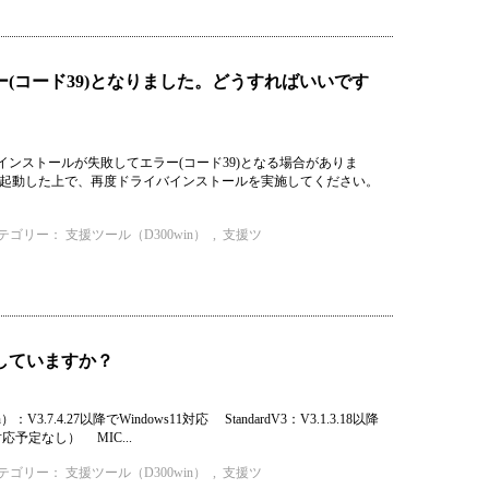
(コード39)となりました。どうすればいいです
ンストールが失敗してエラー(コード39)となる場合がありま
再起動した上で、再度ドライバインストールを実施してください。
テゴリー：
支援ツール（D300win）
,
支援ツ
トしていますか？
.7.4.27以降でWindows11対応 StandardV3：V3.1.3.18以降
への対応予定なし） MIC...
テゴリー：
支援ツール（D300win）
,
支援ツ