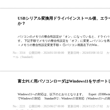
USBシリアル変換用ドライバインストール後、エラー
か？
パソコンのメモリの整合性設定が「オン」になっていると、ドライバイ
す。 下記手順でメモリの整合性設定を「オフ」に変更→パソコンを
＜メモリの整合性設定変更手順＞ ①パソコン画面左下のWin...
No：3314
公開日時：2024/01/18 00:00
更新日時：2024/03/08 10:32
カ
ール（Standard）
富士PLC用パソコンローダはWindows11をサポー
Windows11への対応は、以下のとおりとなります。 Expert（D300win）：V3
でWindows11対応 StandardV2：Windows11非対応（Windows11
No：2221
公開日時：2023/06/27 00:00
更新日時：2024/11/25 17:02
カ