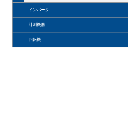
インバータ
計測機器
回転機