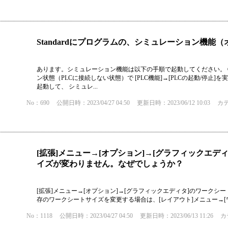
Standardにプログラムの、シミュレーション機
あります。シミュレーション機能は以下の手順で起動してください。 
ン状態（PLCに接続しない状態）で [PLC機能]→[PLCの起動/停止
起動して、 シミュレ...
No：690
公開日時：2023/04/27 04:50
更新日時：2023/06/12 10:03
カ
[拡張]メニュー→[オプション]→[グラフィックエデ
イズが変わりません。なぜでしょうか？
[拡張]メニュー→[オプション]→[グラフィックエディタ]のワーク
存のワークシートサイズを変更する場合は、[レイアウト]メニュー→
No：1118
公開日時：2023/04/27 04:50
更新日時：2023/06/13 11:26
カ