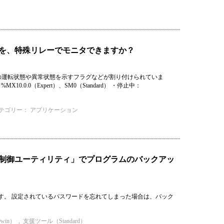
態を、特殊リレーでモニタできますか？
の運転状態や異常状態を示すフラグなどが割り付けられていま
.0（Expert）、SM0（Standard） ・停止中：
テゴリー：
アプリケーション
X制御ユーティリティ」でプログラムのバックアッ
す。 設定されているパスワードを忘れてしまった場合は、バック
win）
,
支援ツール（Standard）