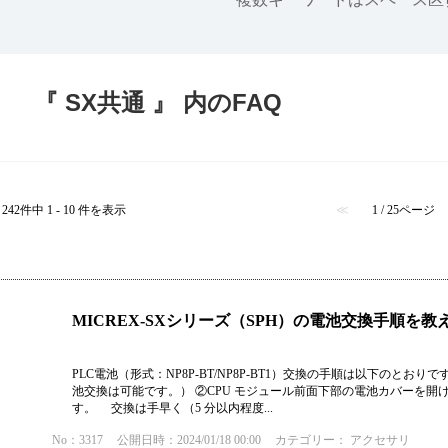
半導体
発電
自動販売機・店舗
ソリ
『 SX共通 』 内のFAQ
セミナー・研修情報
242件中 1 - 10 件を表示
≪
1 / 25ページ
MICREX-SXシリーズ（SPH）の電池交換手順を
PLC電池（形式：NP8P-BT/NP8P-BT1）交換の手順は以下のと
池交換は可能です。） ②CPU モジュール前面下部の電池カバーを開
す。 交換は手早く（5 分以内程度...
No：3317
公開日時：2024/01/18 00:00
カテゴリー：
アクセサリ