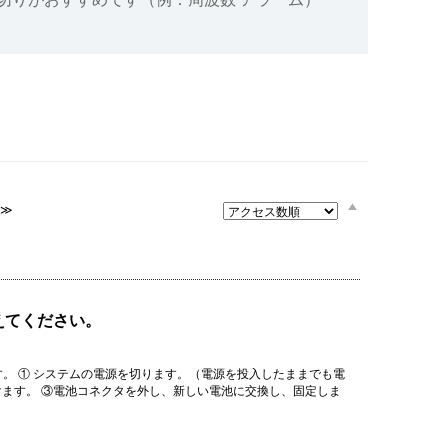
設備
ューション
≫
教えてください。
おりです。 ① システムの電源を切ります。（電源を投入したままでも電
けます。 ③電池コネクタを外し、新しい電池に交換し、固定しま