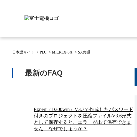
日本語サイト
>
PLC
>
MICREX-SX
>
SX共通
富士電機について
製品情報
IR 株主・投資家情報
サステナビリティ
採用情報
お問い合わせ
最新のFAQ
富士電機についてのトップ
株主・投資家情報のトップ
サステナビリティのトップ
お問い合わせのトップへ
製品情報のトップへ
採用情報のトップへ
へ
へ
へ
Expert（D300win）V3.7で作成したパスワード
付きのプロジェクトを圧縮ファイルV3.6形式
として保存すると、エラーが出て保存できま
せん。なぜでしょうか？