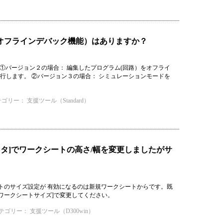
能（オフラインデバック機能）はありますか？
①バージョン２の場合： 編集したプログラム(回路）をオフライ
]を実行します。 ②バージョン３の場合： シミュレーションモードを
テゴリー：
支援ツール（Standard）
ィタ]でワークシートの高さ/幅を変更しましたがサ
シートのサイズ設定が 有効になるのは新規ワークシートからです。既
[ワークシートサイズ]で変更してください。
テゴリー：
支援ツール（D300win）