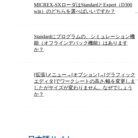
MICREX-SXローダはStandardとExpert（D300
win）のどちらを選べばいいですか？
Standardにプログラムの、シミュレーション機
能（オフラインデバック機能）はあります
か？
[拡張]メニュー→[オプション]→[グラフィック
エディタ]でワークシートの高さ/幅を変更しま
したがサイズが変わりません。なぜでしょう
か？