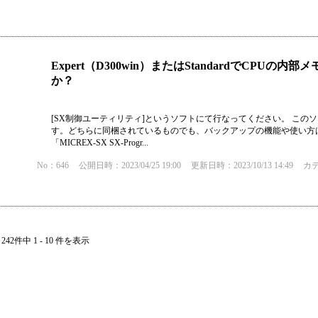
Expert（D300win）またはStandardでCP
か？
[SX制御ユーティリティ]というソフトにて行なってください。 このソフト
す。どちらに同梱されているものでも、バックアップの機能や使い方は同
「MICREX-SX SX-Progr...
No：646
公開日時：2023/04/25 19:00
更新日時：2023/10/13 14:49
カ
242件中 1 - 10 件を表示