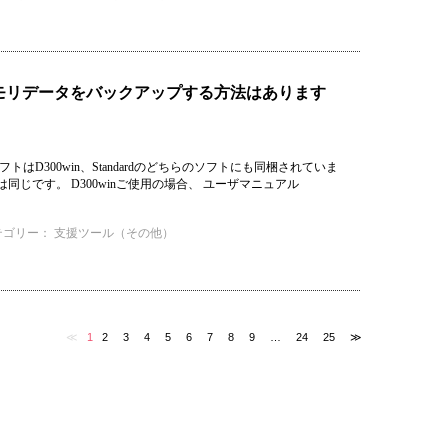
Uの内部メモリデータをバックアップする方法はあります
はD300win、Standardのどちらのソフトにも同梱されていま
じです。 D300winご使用の場合、 ユーザマニュアル
テゴリー：
支援ツール（その他）
≪
1
2
3
4
5
6
7
8
9
…
24
25
≫