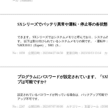
ール（Standard）
SXシリーズでバッテリ異常や運転・停止等の各状
できます。 SXシリーズではシステムメモリと呼んでおり、システム
す。 以下は割り付けられているシステムメモリの例です。 ・運転中：%MX10.0
%MX10.0.1（Expert）、SM1（S...
No：1059
公開日時：2023/04/27 04:50
更新日時：2023/10/13 13:14
カ
プログラムにパスワードが設定されています、「S
プは可能ですか?
設定されているパスワードが判っている場合は、バックアップ可能で
アップ不可です。
No：2247
公開日時：2023/07/07 00:00
カテゴリー：
支援ツール（D300