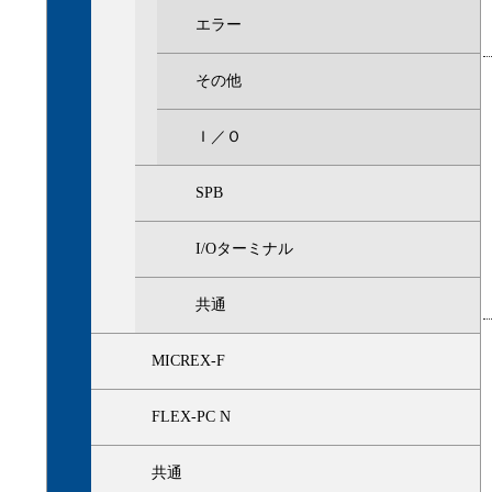
エラー
その他
Ｉ／Ｏ
SPB
I/Oターミナル
共通
MICREX-F
FLEX-PC N
共通