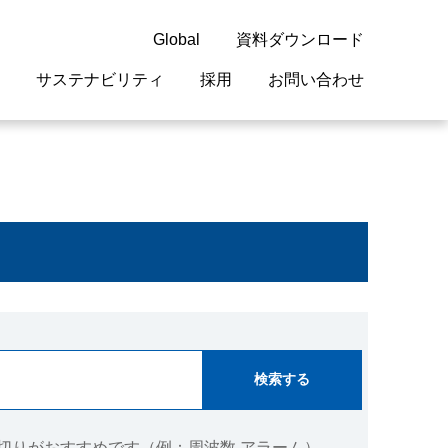
Global
資料ダウンロード
サステナビリティ
採用
お問い合わせ
guage
閉じる
閉じる
閉じる
閉じる
閉じる
閉じる
閉じる
概要
 受配電機器
料室
ジョン2050
採用情報
・サービスについて
紹介
機器
・債券情報
リア採用情報
ェブサイトについて
情報
ルギーマネジメント
開発
・診断システム
・保全
切りがおすすめです（例：周波数 アラーム）