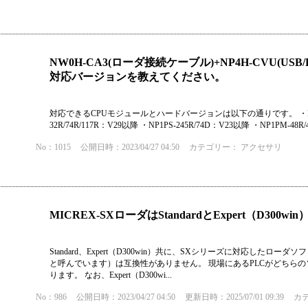
NW0H-CA3(ローダ接続ケーブル)+NP4H-CVU(U
対応バージョンを教えてください。
対応できるCPUモジュールとハードバージョンは以下の通りです。 ・NP1PH-0
32R/74R/117R：V29以降 ・NP1PS-245R/74D：V23以降 ・NP1PM-48R/48
No：1015
公開日時：2023/04/27 04:50
カテゴリー：
アクセサリ
MICREX-SXローダはStandardとExpert（D3
Standard、Expert（D300win）共に、SXシリーズに対応し
と呼んでいます）は互換性がありません。 現場にあるPLCがどちら
ります。 なお、Expert（D300wi...
No：986
公開日時：2023/04/27 04:50
更新日時：2025/07/01 09:39
カ