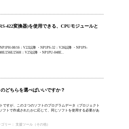
SB/RS-422変換器)を使用できる、CPUモジュールと
8/16：V22以降 ・NP1PS-32：V26以降 ・NP1PS-
E/256E/256H：V25以降 ・NP1PU-048E...
00win）のどちらを選べばいいですか？
たローダソフトですが、この２つのソフトのプログラムデータ（プロジェクト
のソフトで作成されたかに応じて、同じソフトを使用する必要があ
テゴリー：
支援ツール（その他）