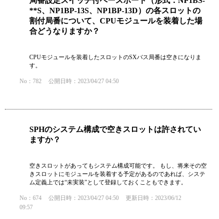
局番設定スイッチ付ベースボード（形式：NP1BS-
**S、NP1BP-13S、NP1BP-13D）の各スロットの
割付局番について、CPUモジュールを装着した場
合どうなりますか？
CPUモジュールを装着したスロットのSXバス局番は空きになりま
す。
No：782
公開日時：2023/04/27 04:50
SPHのシステム構成で空きスロットは許されてい
ますか？
空きスロットがあってもシステム構成可能です。 もし、将来その空
きスロットにモジュールを装着する予定があるのであれば、システ
ム定義上では“未実装”として登録しておくこともできます。
No：674
公開日時：2023/04/27 04:50
更新日時：2023/06/12
09:57