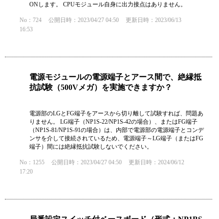
ONします。 CPUモジュール自身に出力接点はありません。
No：724
公開日時：2023/04/27 04:50
更新日時：2023/06/13
16:53
電源モジュールの電源端子とアース間で、絶縁抵
抗試験（500Vメガ）を実施できますか？
電源部のLGとFG端子をアースから切り離して試験すれば、問題あ
りません。 LG端子（NP1S-22/NP1S-42の場合）、またはFG端子
（NP1S-81/NP1S-91の場合）は、内部で電源部の電源端子とコンデ
ンサを介して接続されているため、電源端子～LG端子（またはFG
端子）間には絶縁抵抗試験しないでください。
No：1255
公開日時：2023/04/27 04:50
更新日時：2024/06/12
17:20