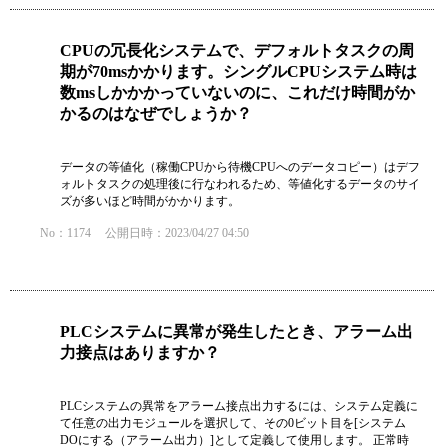
CPUの冗長化システムで、デフォルトタスクの周
期が70msかかります。シングルCPUシステム時は
数msしかかかっていないのに、これだけ時間がか
かるのはなぜでしょうか？
データの等値化（稼働CPUから待機CPUへのデータコピー）はデフ
ォルトタスクの処理後に行なわれるため、等値化するデータのサイ
ズが多いほど時間がかかります。
No：1174
公開日時：2023/04/27 04:50
PLCシステムに異常が発生したとき、アラーム出
力接点はありますか？
PLCシステムの異常をアラーム接点出力するには、システム定義に
て任意の出力モジュールを選択して、その0ビット目を[システム
DOにする（アラーム出力）]として定義して使用します。 正常時