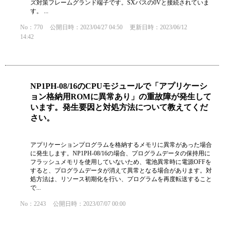
ズ対策フレームグランド端子です。SXバスの0Vと接続されていま
す。 ...
No：770
公開日時：2023/04/27 04:50
更新日時：2023/06/12
14:42
NP1PH-08/16のCPUモジュールで「アプリケーシ
ョン格納用ROMに異常あり」の重故障が発生して
います。発生要因と対処方法について教えてくだ
さい。
アプリケーションプログラムを格納するメモリに異常があった場合
に発生します。NP1PH-08/16の場合、プログラムデータの保持用に
フラッシュメモリを使用していないため、電池異常時に電源OFFを
すると、プログラムデータが消えて異常となる場合があります。対
処方法は、リソース初期化を行い、プログラムを再度転送すること
で...
No：2243
公開日時：2023/07/07 00:00