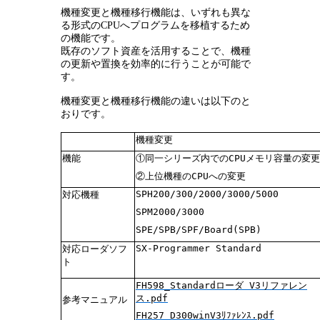
機種変更と機種移行機能は、いずれも異な
る形式のCPUへプログラムを移植するため
の機能です。
既存のソフト資産を活用することで、機種
の更新や置換を効率的に行うことが可能で
す。
機種変更と機種移行機能の違いは以下のと
おりです。
機種変更
機能
①同一シリーズ内でのCPUメモリ容量の変更
②上位機種のCPUへの変更
SPH200/300/2000/3000/5000
対応機種
SPM2000/3000
SPE/SPB/SPF/Board(SPB)
SX-Programmer Standard
対応ローダソフ
ト
FH598_Standardローダ V3リファレン
ス.pdf
参考マニュアル
FH257_D300winV3ﾘﾌｧﾚﾝｽ.pdf