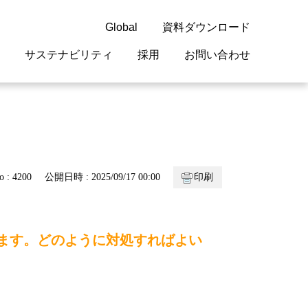
Global
資料ダウンロード
サステナビリティ
採用
お問い合わせ
guage
閉じる
閉じる
閉じる
閉じる
閉じる
閉じる
閉じる
概要
 受配電機器
料室
ジョン2050
採用情報
・サービスについて
o : 4200
公開日時 : 2025/09/17 00:00
印刷
紹介
機器
・債券情報
リア採用情報
ェブサイトについて
情報
ルギーマネジメント
ています。どのように対処すればよい
開発
・診断システム
・保全