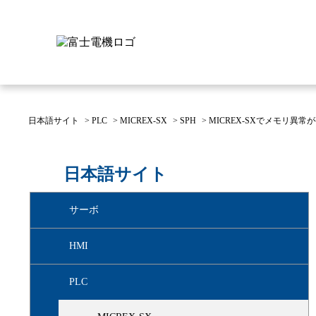
日本語サイト
>
PLC
>
MICREX-SX
>
SPH
>
MICREX-SXでメモリ
富士電機について
製品情報
IR 株主・投資家情報
サステナビリティ
採用情報
お問い合わせ
日本語サイト
富士電機についてのトップ
株主・投資家情報のトップ
サステナビリティのトップ
お問い合わせのトップへ
製品情報のトップへ
採用情報のトップへ
サーボ
へ
へ
へ
HMI
PLC