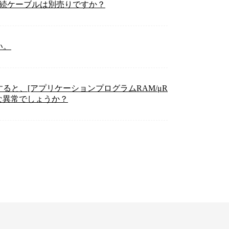
接続ケーブルは別売りですか？
い。
ると、[アプリケーションプログラムRAM/μR
な異常でしょうか？