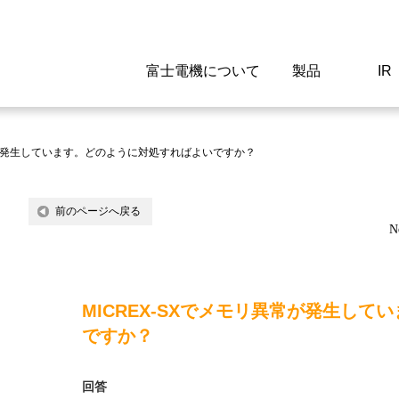
富士電機について
製品
IR
Select a Region/Lan
Global website(English)
異常が発生しています。どのように対処すればよいですか？
ご挨拶
駆動制御機器
経営情報
マテリアリティ
新卒採用情報
よくあるご質問
会社
低圧
IR資
環境ビ
高専
製品
前のページへ戻る
N
経営の考え方
特高高圧 受配電設備
財務・業績
環境
高卒採用情報
企業情報について
事業
電源
株式
社会
キャ
当ウ
富士電機のSDGs
計測機器
個人投資家の皆様へ
ガバナンス
障がい者採用情報
富士電機製家電製品について
拠点
エネ
MICREX-SXでメモリ異常が発生し
企業活動
監視制御システム
研究
監視
ですか？
情報システム
保守
回答