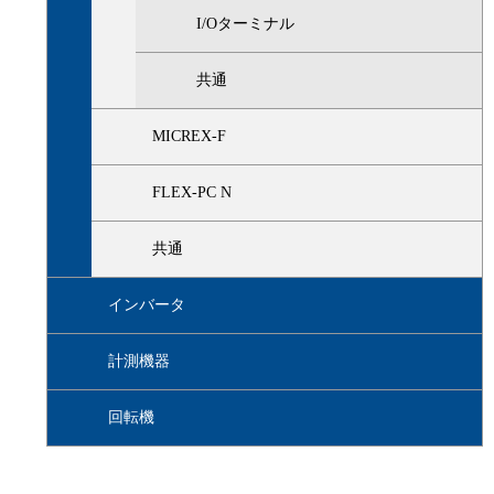
I/Oターミナル
共通
MICREX-F
FLEX-PC N
共通
インバータ
計測機器
回転機