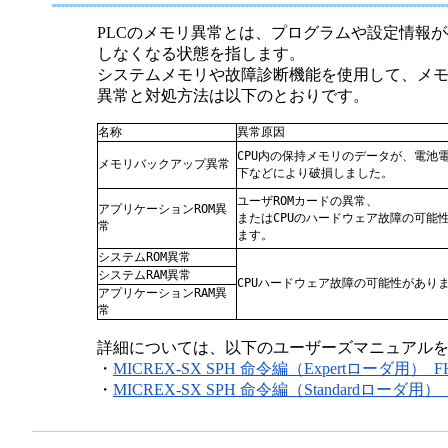
半導体
発電
PLCのメモリ異常とは、プログラムや設定情報
しなくなる状態を指します。
自動販売機・店舗
ソリ
システムメモリや故障診断機能を使用して、メ
異常と対処方法は以下のとおりです。
セミナー・研修情報
名称
異常原因
CPU内の保持メモリのデータが、電池
メモリバックアップ異常
下などにより破損しました。
ユーザROMカードの異常、
アプリケーションROM異
またはCPUのハードウェア故障の可能
常
ます。
システムROM異常
システムRAM異常
CPUハードウェア故障の可能性があり
アプリケーションRAM異
常
詳細については、以下のユーザーズマニュアル
・
MICREX-SX SPH 命令編（Expertローダ用）_FH
・
MICREX-SX SPH 命令編（Standardローダ用）_