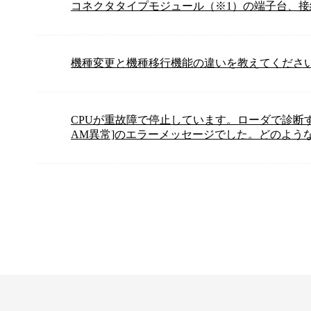
コネクタタイプモジュール（※1）の端子台、
機種変更と機種移行機能の違いを教えてくださ
CPUが重故障で停止しています。ローダで診断す
AM異常]のエラーメッセージでした。どのよう