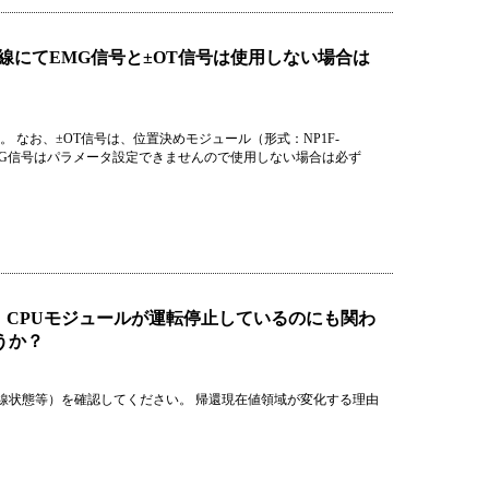
の配線にてEMG信号と±OT信号は使用しない場合は
。 なお、±OT信号は、位置決めモジュール（形式：NP1F-
EMG信号はパラメータ設定できませんので使用しない場合は必ず
て、CPUモジュールが運転停止しているのにも関わ
うか？
線状態等）を確認してください。 帰還現在値領域が変化する理由