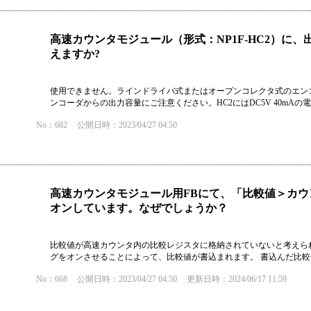
高速カウンタモジュール（形式：NP1F-HC2）に
えますか?
使用できません。ラインドライバ式またはオープンコレクタ式のエン
ンコーダからの出力容量にご注意ください。HC2にはDC5V 40mA
No：682
公開日時：2023/04/27 04:50
高速カウンタモジュール用FBにて、「比較値＞カ
オンしています。なぜでしょうか？
比較値が高速カウンタ内の比較レジスタに格納されていないと考えら
グをオンさせることによって、比較値が書込まれます。 書込んだ比
No：668
公開日時：2023/04/27 04:50
更新日時：2024/06/17 11:59