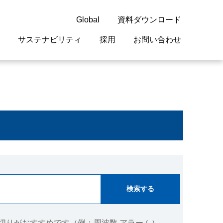
Global
資料ダウンロード
サステナビリティ
採用
お問い合わせ
guage
閉じる
閉じる
閉じる
閉じる
閉じる
閉じる
閉じる
概要
 受配電機器
料室
ジョン2050
採用情報
・サービスについて
紹介
機器
・債券情報
リア採用情報
ェブサイトについて
情報
ルギーマネジメント
開発
・診断システム
・保全
切りがおすすめです（例：周波数 アラーム）