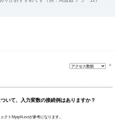
設備
ューション
について、入力変数の接続例はありますか？
ジェクトMptpf4.zwtが参考になります。