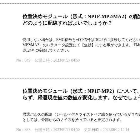
位置決めモジュール（形式：NP1F-MP2/MA2）
どのように配線すればよいでしょうか？
使用しない場合は、EMG信号と±OT信号はDC24Vに接続してください
MP2/MA2）のパラメータ設定にて【無効】にする事ができます。 
DC24Vに接続してください。
No：849
公開日時：2023/04/27 04:50
位置決めモジュール（形式：NP1F-MP2）につい
らず、帰還現在値の数値が変化します。なぜでしょ
帰還パルスの配線（シールド付きツイストペア線を使っているか？布
としては、外部からのノイズを拾っていると推定されます。
No：833
公開日時：2023/04/27 04:50
更新日時：2023/06/12 15:14