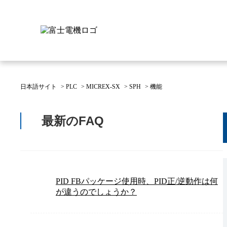
日本語サイト
>
PLC
>
MICREX-SX
>
SPH
>
機能
富士電機について
製品情報
IR 株主・投資家情報
サステナビリティ
採用情報
お問い合わせ
最新のFAQ
富士電機についてのトップ
株主・投資家情報のトップ
サステナビリティのトップ
お問い合わせのトップへ
製品情報のトップへ
採用情報のトップへ
へ
へ
へ
PID FBパッケージ使用時、PID正/逆動作は何
が違うのでしょうか？