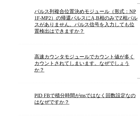
パルス列複合位置決めモジュール（形式：NP
1F-MP2）の帰還パルスにA,B相のみでZ相パル
スがありません。パルス信号を入力しても位
置検出はできますか？
高速カウンタモジュールでカウント値が多く
カウントされてしまいます。なぜでしょう
か？
PID FBで積分時間がmsではなく回数設定なの
はなぜですか？