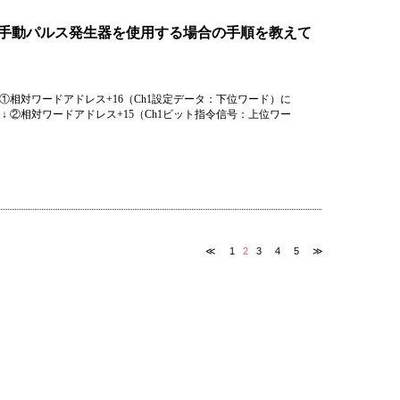
）で、手動パルス発生器を使用する場合の手順を教えて
相対ワードアドレス+16（Ch1設定データ：下位ワード）に
↓ ②相対ワードアドレス+15（Ch1ビット指令信号：上位ワー
≪
1
2
3
4
5
≫