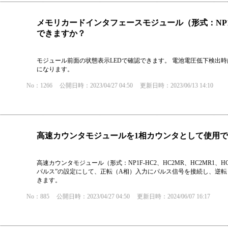
メモリカードインタフェースモジュール（形式：NP1
できますか？
モジュール前面の状態表示LEDで確認できます。 電池電圧低下検出時
になります。
No：1266
公開日時：2023/04/27 04:50
更新日時：2023/06/13 14:10
高速カウンタモジュールを1相カウンタとして使用
高速カウンタモジュール（形式：NP1F-HC2、HC2MR、HC2MR1
パルス”の設定にして、正転（A相）入力にパルス信号を接続し、逆転
きます。
No：885
公開日時：2023/04/27 04:50
更新日時：2024/06/07 16:17