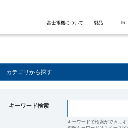
富士電機について
製品
IR
Select a Region/Lan
Global website(English)
ご挨拶
駆動制御機器
経営情報
マテリアリティ
新卒採用情報
よくあるご質問
会社
低圧
IR資
環境ビ
高専
製品
カテゴリから探す
経営の考え方
特高高圧 受配電設備
財務・業績
環境
高卒採用情報
企業情報について
事業
電源
株式
社会
キャ
当ウ
富士電機のSDGs
計測機器
個人投資家の皆様へ
ガバナンス
障がい者採用情報
富士電機製家電製品について
拠点
エネ
キーワード検索
企業活動
監視制御システム
研究
監視
情報システム
保守
キーワードで検索ができます
複数キーワードはスペース区