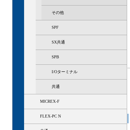
その他
SPF
SX共通
SPB
I/Oターミナル
共通
MICREX-F
FLEX-PC N