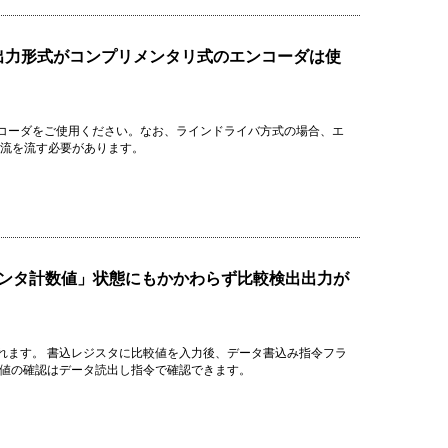
、出力形式がコンプリメンタリ式のエンコーダは使
コーダをご使用ください。なお、ラインドライバ方式の場合、エ
の電流を流す必要があります。
ウンタ計数値」状態にもかかわらず比較検出出力が
れます。 書込レジスタに比較値を入力後、データ書込み指令フラ
較値の確認はデータ読出し指令で確認できます。