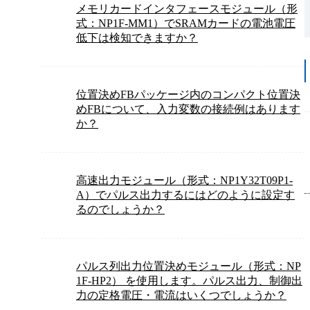
メモリカードインタフェースモジュール（形
式：NP1F-MM1）でSRAMカードの電池電圧
低下は検知できますか？
位置決めFBパッケージ内のコンパクト位置決
めFBについて、入力変数の接続例はあります
か？
高速出力モジュール（形式：NP1Y32T09P1-
A）でパルス出力するにはどのように設定す
るのでしょうか？
パルス列出力位置決めモジュール（形式：NP
1F-HP2） を使用します。パルス出力、制御出
力の定格電圧・電流はいくつでしょうか？