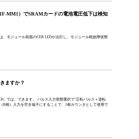
F-MM1）でSRAMカードの電池電圧低下は検知
は、モジュール前面のCER LEDが点灯し、モジュール軽故障状態
できますか？
、HC8）では、できます。 パルス入力形態選択で“正転パルス＋逆転
（B相）入力を空き端子にすることで、1相カウンタとして使用で