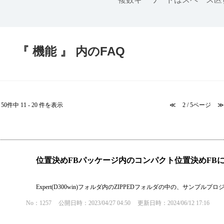
半導体
発電
自動販売機・店舗
ソリ
『 機能 』 内のFAQ
セミナー・研修情報
50件中 11 - 20 件を表示
≪
2 / 5ページ
≫
位置決めFBパッケージ内のコンパクト位置決めFB
Expert(D300win)フォルダ内のZIPPEDフォルダの中の、サンプルプロ
No：1257
公開日時：2023/04/27 04:50
更新日時：2024/06/12 17:16