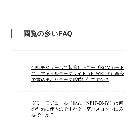
閲覧の多いFAQ
CPUモジュールに装着したユーザROMカード
に、ファイルデータライト（F_WRITE）命令
で書込まれたデータ形式は何ですか？
ダミーモジュール（形式：NP1F-DMY）は何
のために使うのですか？ 空きスロットに必
要ですか？