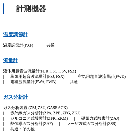
計測機器
温度調節計
温度調節計(PXF)
|
共通
流量計
液体用超音波流量計(FLR, FSC, FSV, FSZ)
|
蒸気用超音波流量計(FSJ, FSX)
|
空気用超音波流量計(FWD)
|
電磁波流量計(FWA, FWB)
|
共通
ガス分析計
ガス分析装置 (ZSJ, ZSU, GASRACK)
|
赤外線ガス分析計(ZPA, ZPB, ZPG, ZKJ）
|
ジルコニア式酸素計(ZFK, ZKM)
|
磁気力式酸素計(ZAJ)
|
熱伝導ガス分析計(ZAF)
|
レーザ方式ガス分析計(ZSS)
|
共通・その他