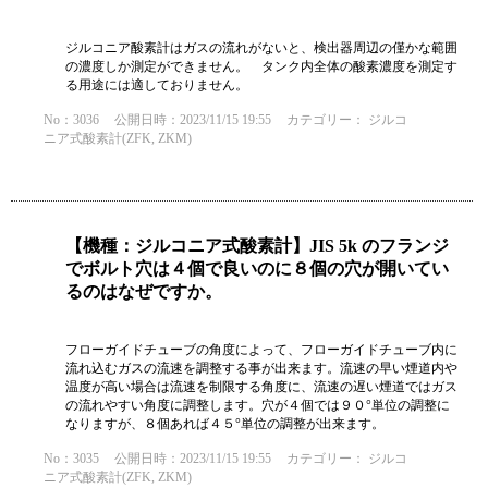
ジルコニア酸素計はガスの流れがないと、検出器周辺の僅かな範囲
の濃度しか測定ができません。 タンク内全体の酸素濃度を測定す
る用途には適しておりません。
No：3036
公開日時：2023/11/15 19:55
カテゴリー：
ジルコ
ニア式酸素計(ZFK, ZKM)
【機種：ジルコニア式酸素計】JIS 5k のフランジ
でボルト穴は４個で良いのに８個の穴が開いてい
るのはなぜですか。
フローガイドチューブの角度によって、フローガイドチューブ内に
流れ込むガスの流速を調整する事が出来ます。流速の早い煙道内や
温度が高い場合は流速を制限する角度に、流速の遅い煙道ではガス
の流れやすい角度に調整します。穴が４個では９０°単位の調整に
なりますが、８個あれば４５°単位の調整が出来ます。
No：3035
公開日時：2023/11/15 19:55
カテゴリー：
ジルコ
ニア式酸素計(ZFK, ZKM)