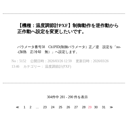
【機種：温度調節計PXF】制御動作を逆作動から
正作動へ設定を変更したいです。
パラメータ番号58 Ch1PID(制御パラメータ）正／逆 設定を「no-
-(加熱 正/冷却 無）」へ設定します。
No：5152
公開日時：2026/03/26 12:59
更新日時：2026/03/26
13:46
カテゴリー：
温度調節計(PXF)
304件中 281 - 290 件を表示
≪
1
2
…
23
24
25
26
27
28
29
30
31
≫