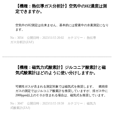
【機種：熱伝導ガス分析計】空気中のH2濃度は測
定できますか。
空気中のH2測定は出来ません、基本的には窒素中の水素測定になり
ます。
No：3054
公開日時：2023/11/15 20:02
カテゴリー：
熱伝導
ガス分析計(ZAF)
【機種：磁気力式酸素計】ジルコニア酸素計と磁
気式酸素計はどのように使い分けしますか。
可燃性ガスが含まれる測定対象では磁気式を推奨します。 燃焼排
ガスの測定ではジルコニア酸素計を推奨していますが、排ガス中に
2000ppm以上のＣＯが含まれる場合は、磁気式を推奨しています。
No：3047
公開日時：2023/11/15 19:59
カテゴリー：
磁気力
式酸素計(ZAJ)