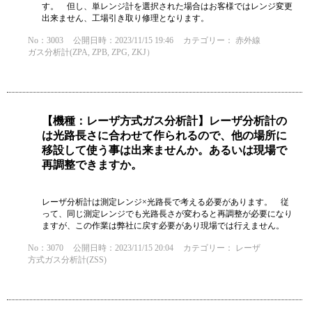
す。 但し、単レンジ計を選択された場合はお客様ではレンジ変更
出来ません、工場引き取り修理となります。
No：3003
公開日時：2023/11/15 19:46
カテゴリー：
赤外線
ガス分析計(ZPA, ZPB, ZPG, ZKJ）
【機種：レーザ方式ガス分析計】レーザ分析計の
は光路長さに合わせて作られるので、他の場所に
移設して使う事は出来ませんか。あるいは現場で
再調整できますか。
レーザ分析計は測定レンジ×光路長で考える必要があります。 従
って、同じ測定レンジでも光路長さが変わると再調整が必要になり
ますが、この作業は弊社に戻す必要があり現場では行えません。
No：3070
公開日時：2023/11/15 20:04
カテゴリー：
レーザ
方式ガス分析計(ZSS)