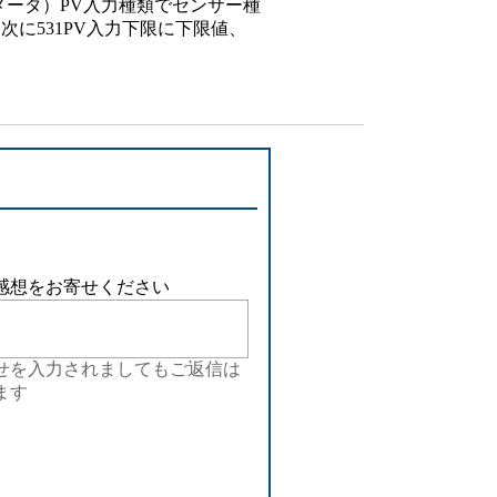
ラメータ）PV入力種類でセンサー種
設備
に531PV入力下限に下限値、
ューション
感想をお寄せください
せを入力されましてもご返信は
ます