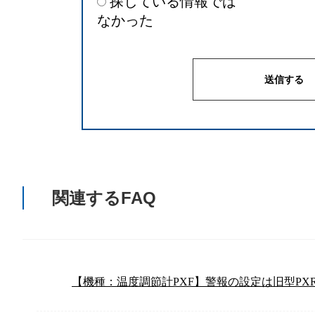
探している情報では
なかった
関連するFAQ
【機種：温度調節計PXF】警報の設定は旧型PX