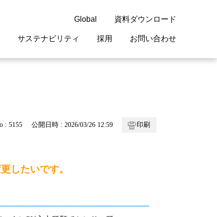
Global
資料ダウンロード
サステナビリティ
採用
お問い合わせ
guage
閉じる
閉じる
閉じる
閉じる
閉じる
閉じる
閉じる
概要
 受配電機器
料室
ジョン2050
採用情報
・サービスについて
o : 5155
公開日時 : 2026/03/26 12:59
印刷
紹介
機器
・債券情報
リア採用情報
ェブサイトについて
情報
ルギーマネジメント
変更したいです。
開発
・診断システム
・保全