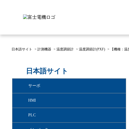
日本語サイト
>
計測機器
>
温度調節計
>
温度調節計(PXF)
>
【機種：温
富士電機について
製品情報
IR 株主・投資家情報
サステナビリティ
採用情報
お問い合わせ
日本語サイト
富士電機についてのトップ
株主・投資家情報のトップ
サステナビリティのトップ
お問い合わせのトップへ
製品情報のトップへ
採用情報のトップへ
サーボ
へ
へ
へ
HMI
PLC