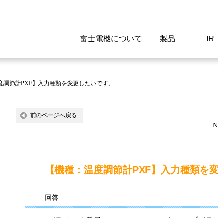
富士電機について
製品
IR
Select a Region/Lan
Global website(English)
度調節計PXF】入力種類を変更したいです。
ご挨拶
駆動制御機器
経営情報
マテリアリティ
新卒採用情報
よくあるご質問
会社
低圧
IR資
環境ビ
高専
製品
前のページへ戻る
N
経営の考え方
特高高圧 受配電設備
財務・業績
環境
高卒採用情報
企業情報について
事業
電源
株式
社会
キャ
当ウ
富士電機のSDGs
計測機器
個人投資家の皆様へ
ガバナンス
障がい者採用情報
富士電機製家電製品について
拠点
エネ
【機種：温度調節計PXF】入力種類を
企業活動
監視制御システム
研究
監視
回答
情報システム
保守