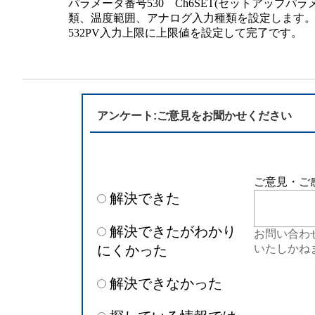
パラメータ番号530 Ch6SET(セットアップパ
半導体
発電
類、温度範囲、アナログ入力種類を設定します。次
532PV入力上限に上限値を設定して完了です。
自動販売機・店舗
ソリ
セミナー・研修情報
アンケート:ご意見をお聞かせください
ご意見・ご
解決できた
解決できたがわかり
お問い合わ
にくかった
いたしかね
解決できなかった