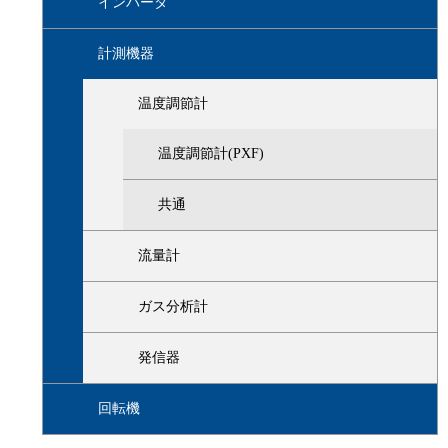
インバータ
計測機器
温度調節計
温度調節計(PXF)
共通
流量計
ガス分析計
発信器
回転機