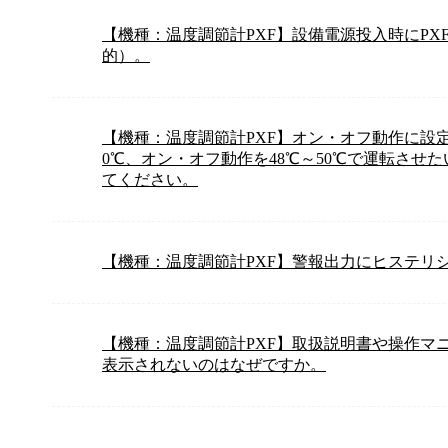
【機種：温度調節計PXF】設備電源投入時にP
的）。
【機種：温度調節計PXF】オン・オフ動作に設
0℃、オン・オフ動作を48℃～50℃で運転させ
てください。
【機種：温度調節計PXF】警報出力にヒステリ
【機種：温度調節計PXF】取扱説明書や操作マ
表示されないのはなぜですか。