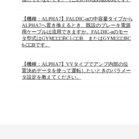
【機種：ALPHA7】FALDIC-αの中容量タイプから
ALPHA7へ置き換えるとき、既設のブレーキ電源
用ケーブルは流用できますか。FALDIC-αのモー
タ型式はGYM□□□BC1-□□B、またはGYM□□□BC
6-□□Bです。
【機種：ALPHA7】VVタイプでアンプ内部の位
置決めデータを使って運転したいときのパラメー
タ設定を教えてください。