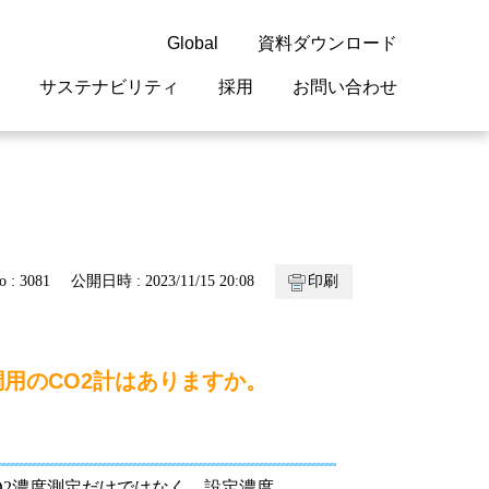
Global
資料ダウンロード
サステナビリティ
採用
お問い合わせ
guage
閉じる
閉じる
閉じる
閉じる
閉じる
閉じる
閉じる
概要
 受配電機器
料室
ジョン2050
採用情報
・サービスについて
o : 3081
公開日時 : 2023/11/15 20:08
印刷
紹介
機器
・債券情報
リア採用情報
ェブサイトについて
情報
ルギーマネジメント
用のCO2計はありますか。
開発
・診断システム
・保全
CO2濃度測定だけではなく、設定濃度