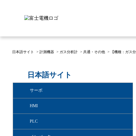
日本語サイト
>
計測機器
>
ガス分析計
>
共通・その他
>
【機種：ガス分
富士電機について
製品情報
IR 株主・投資家情報
サステナビリティ
採用情報
お問い合わせ
日本語サイト
富士電機についてのトップ
株主・投資家情報のトップ
サステナビリティのトップ
お問い合わせのトップへ
製品情報のトップへ
採用情報のトップへ
サーボ
へ
へ
へ
HMI
PLC