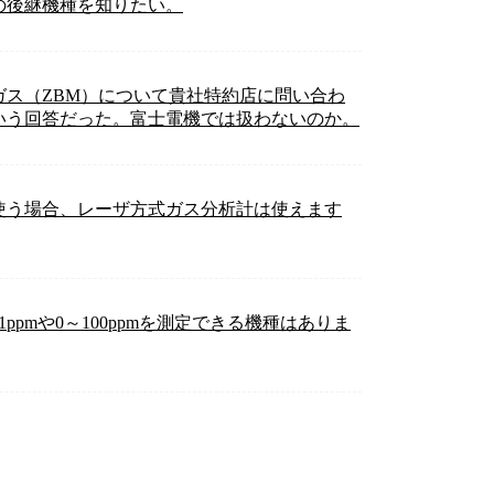
の後継機種を知りたい。
ス（ZBM）について貴社特約店に問い合わ
いう回答だった。富士電機では扱わないのか。
使う場合、レーザ方式ガス分析計は使えます
pmや0～100ppmを測定できる機種はありま