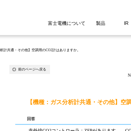
富士電機について
製品
IR
Select a Region/Lan
Global website(English)
析計共通・その他】空調用のCO2計はありますか。
ご挨拶
駆動制御機器
経営情報
マテリアリティ
新卒採用情報
よくあるご質問
会社
低圧
IR資
環境ビ
高専
製品
前のページへ戻る
N
経営の考え方
特高高圧 受配電設備
財務・業績
環境
高卒採用情報
企業情報について
事業
電源
株式
社会
キャ
当ウ
富士電機のSDGs
計測機器
個人投資家の皆様へ
ガバナンス
障がい者採用情報
富士電機製家電製品について
拠点
エネ
【機種：ガス分析計共通・その他】空調
企業活動
監視制御システム
研究
監視
回答
情報システム
保守
赤外線CO2コントローラ；ZFPがあります。 