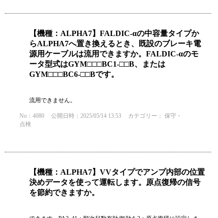
【機種：ALPHA7】FALDIC-αの中容量タイプか
らALPHA7へ置き換えるとき、既設のブレーキ電
源用ケーブルは流用できますか。FALDIC-αのモ
ータ型式はGYM□□□BC1-□□B、または
GYM□□□BC6-□□Bです。
流用できません。
No：4080
公開日時：2025/05/14 13:53
カテゴリー：
保守・
点検
【機種：ALPHA7】VVタイプでアンプ内部の位置
決めデータを使って運転します。原点復帰の信号
を節約できますか。