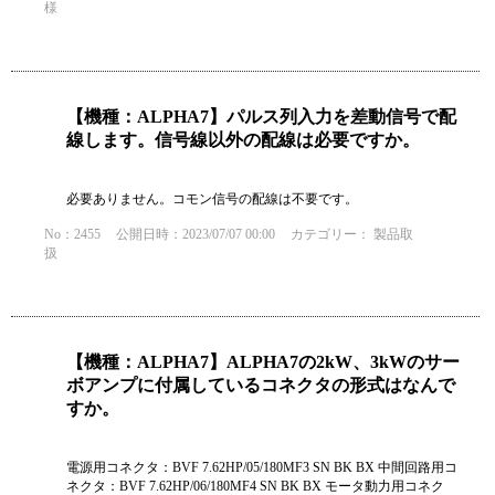
様
【機種：ALPHA7】パルス列入力を差動信号で配
線します。信号線以外の配線は必要ですか。
必要ありません。コモン信号の配線は不要です。
No：2455
公開日時：2023/07/07 00:00
カテゴリー：
製品取
扱
【機種：ALPHA7】ALPHA7の2kW、3kWのサー
ボアンプに付属しているコネクタの形式はなんで
すか。
電源用コネクタ：BVF 7.62HP/05/180MF3 SN BK BX 中間回路用コ
ネクタ：BVF 7.62HP/06/180MF4 SN BK BX モータ動力用コネク