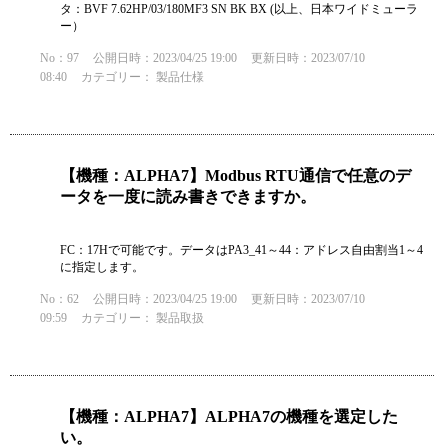
タ：BVF 7.62HP/03/180MF3 SN BK BX (以上、日本ワイドミューラ
ー）
No：97
公開日時：2023/04/25 19:00
更新日時：2023/07/10
08:40
カテゴリー：
製品仕様
【機種：ALPHA7】Modbus RTU通信で任意のデ
ータを一度に読み書きできますか。
FC：17Hで可能です。データはPA3_41～44：アドレス自由割当1～4
に指定します。
No：62
公開日時：2023/04/25 19:00
更新日時：2023/07/10
09:59
カテゴリー：
製品取扱
【機種：ALPHA7】ALPHA7の機種を選定した
い。