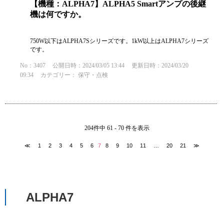
【機種：ALPHA7】ALPHA5 Smartアンプの後継
機は何ですか。
750W以下はALPHA7Sシリーズです。1kW以上はALPHA7シリーズ
です。
No：3407
公開日時：2024/03/05 13:44
更新日時：2024/03/20
09:34
カテゴリー：
保守・点検
204件中 61 - 70 件を表示
≪
1
2
3
4
5
6
7
8
9
10
11
…
20
21
≫
ALPHA7