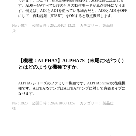
できます。PA2_41：順次起動有効/無効を2：原点復帰に設定しま
す。AD0～4がすべてOFFのときの動作モードが原点復帰になりま
す。例えば、AD0とAD1を使っている場合だと、AD0とAD1をOFF
にして、自動起動［START］をONすると原点復帰します。
No：4074
公開日時：2025/04/24 13:21
カテゴリー：
製品取
扱
【機種：ALPHA7】ALPHA7S（末尾にSがつく）
とはどのような機種ですか。
ALPHA7シリーズのファミリー機種です。ALPHA5 Smartの後継機
種です。ALPHA7SアンプはALPHA7アンプに対して廉価タイプに
なります。
No：3923
公開日時：2024/10/30 13:57
カテゴリー：
製品仕
様