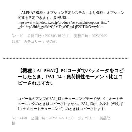
「ALPHA7 機種・オプション選定システム」より機種・オプション
関連を選定できます。参照URL：
https://www.fujielectric.co.jp/products/servo/alpha7/option_find/?
_gl=1*rp98hh*_ga*MzQ2MTgxODgxLjE2OTUzNzAyN...
No：10
公開日時：2023/03/16 20:11
更新日時：2023/09/22
18:07
カテゴリー：
その他
【機種：ALPHA7】PCローダでパラメータをコピ
ーしたとき、PA1_14：負荷慣性モーメント比はコ
ピーされますか。
コピー元のアンプのPA1_13：チューニングモードが、0：オートチ
ューニングのときはコピーされません。PA1_13が、0以外（例えば
1：セミオートチューニング）のときはコピーされます。
No：4159
公開日時：2025/07/22 11:30
カテゴリー：
製品取
扱