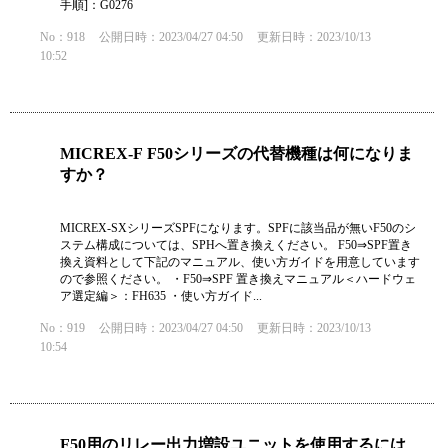
手順]：G0276
No：918
公開日時：2023/04/27 04:50
更新日時：2023/10/13
10:52
MICREX-F F50シリーズの代替機種は何になりま
すか？
MICREX-SXシリーズSPFになります。SPFに該当品が無いF50のシ
ステム構成については、SPHへ置き換えください。 F50⇒SPF置き
換え資料として下記のマニュアル、使い方ガイドを用意しています
ので参照ください。 ・F50⇒SPF 置き換えマニュアル＜ハードウェ
ア選定編＞：FH635 ・使い方ガイド...
No：919
公開日時：2023/04/27 04:50
更新日時：2023/10/13
10:54
F50用のリレー出力増設ユニットを使用するには、