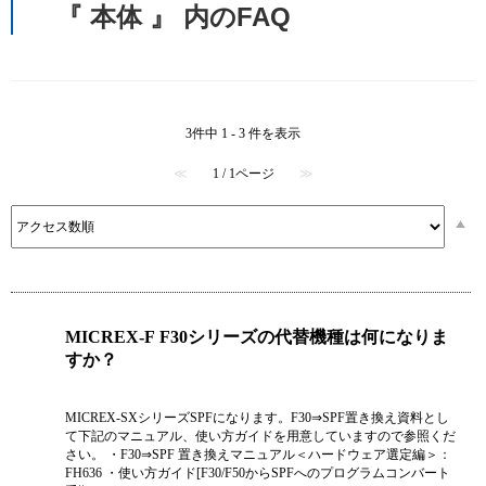
『 本体 』 内のFAQ
3件中 1 - 3 件を表示
≪
1 / 1ページ
≫
MICREX-F F30シリーズの代替機種は何になりま
すか？
MICREX-SXシリーズSPFになります。F30⇒SPF置き換え資料とし
て下記のマニュアル、使い方ガイドを用意していますので参照くだ
さい。 ・F30⇒SPF 置き換えマニュアル＜ハードウェア選定編＞：
FH636 ・使い方ガイド[F30/F50からSPFへのプログラムコンバート