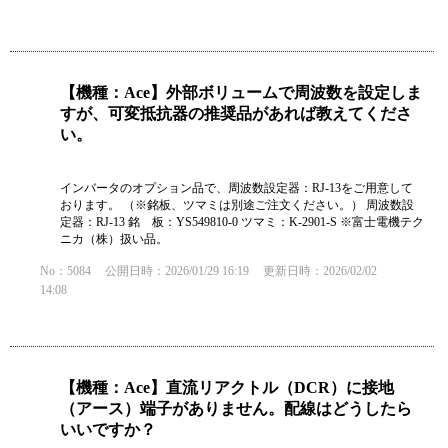
【機種：Ace】外部ボリュームで周波数を設定しま
すが、可変抵抗器の推奨品があれば教えてくださ
い。
インバータのオプション品で、周波数設定器：RJ-13をご用意して
おります。 （※銘板、ツマミは別途ご注文ください。） 周波数設
定器：RJ-13 銘 板：YS549810-0 ツマミ：K-2901-S ※富士電機テク
ニカ（株）扱い品。
No：5084
公開日時：2026/01/29 16:19
更新日時：2026/02/02
14:08
【機種：Ace】直流リアクトル（DCR）に接地
（アース）端子がありません。配線はどうしたら
いいですか？