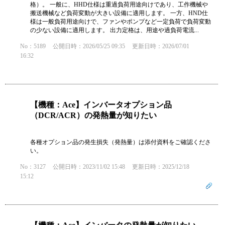
格）。 一般に、HHD仕様は重過負荷用途向けであり、工作機械や
搬送機械など負荷変動が大きい設備に適用します。 一方、HND仕
様は一般負荷用途向けで、ファンやポンプなど一定負荷で負荷変動
の少ない設備に適用します。 出力定格は、用途や過負荷電流...
No：5189
公開日時：2026/05/25 09:35
更新日時：2026/07/01
16:32
【機種：Ace】インバータオプション品
（DCR/ACR）の発熱量が知りたい
各種オプション品の発生損失（発熱量）は添付資料をご確認くださ
い。
No：3127
公開日時：2023/11/02 15:48
更新日時：2025/12/18
15:12