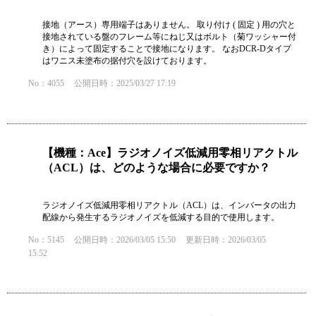
接地（アース）専用端子はありません。 取り付け ( 固定 ) 用の穴と
接地されている盤のフレーム等にねじ又はボルト（菊ワッシャー付
き）によって固定することで接地になります。 なおDCR-Dタイプ
はワニス未塗布の据付穴を設けております。
No：4055
公開日時：2025/03/27 17:19
【機種：Ace】ラジオノイズ低減用零相リアクトル
（ACL）は、どのような場合に必要ですか？
ラジオノイズ低減用零相リアクトル（ACL）は、インバータの出力
配線から発生するラジオノイズを低減する目的で使用します。
No：5145
公開日時：2026/03/05 15:50
更新日時：2026/03/05
15:52