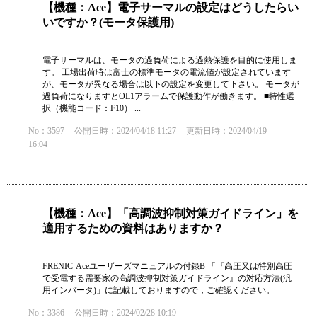
【機種：Ace】電子サーマルの設定はどうしたらい
いですか？(モータ保護用)
電子サーマルは、モータの過負荷による過熱保護を目的に使用しま
す。 工場出荷時は富士の標準モータの電流値が設定されています
が、モータが異なる場合は以下の設定を変更して下さい。 モータが
過負荷になりますとOL1アラームで保護動作が働きます。 ■特性選
択（機能コード：F10） ...
No：3597
公開日時：2024/04/18 11:27
更新日時：2024/04/19
16:04
【機種：Ace】「高調波抑制対策ガイドライン」を
適用するための資料はありますか？
FRENIC-Aceユーザーズマニュアルの付録B 「『高圧又は特別高圧
で受電する需要家の高調波抑制対策ガイドライン』の対応方法(汎
用インバータ)」に記載しておりますので，ご確認ください。
No：3386
公開日時：2024/02/28 10:19