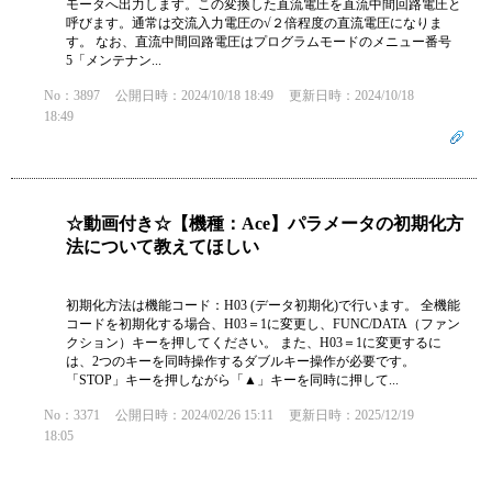
モータへ出力します。この変換した直流電圧を直流中間回路電圧と
呼びます。通常は交流入力電圧の√２倍程度の直流電圧になりま
す。 なお、直流中間回路電圧はプログラムモードのメニュー番号
5「メンテナン...
No：3897
公開日時：2024/10/18 18:49
更新日時：2024/10/18
18:49
☆動画付き☆【機種：Ace】パラメータの初期化方
法について教えてほしい
初期化方法は機能コード：H03 (データ初期化)で行います。 全機能
コードを初期化する場合、H03＝1に変更し、FUNC/DATA（ファン
クション）キーを押してください。 また、H03＝1に変更するに
は、2つのキーを同時操作するダブルキー操作が必要です。
「STOP」キーを押しながら「▲」キーを同時に押して...
No：3371
公開日時：2024/02/26 15:11
更新日時：2025/12/19
18:05