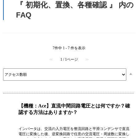
『 初期化、置換、各種確認 』 内の
FAQ
7件中 1 - 7 件を表示
≪
1 / 1ページ
≫
【機種：Ace】直流中間回路電圧とは何ですか？確
認する方法はありますか？
インバータは、交流の入力電圧を整流回路と平滑コンデンサで直流
電圧に変換した後、逆変換回路で任意の交流電圧・周波数に変換し