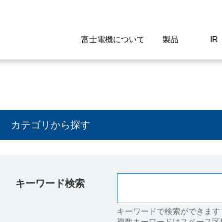
富士電機について
製品
IR
Select a Region/Lan
Global website(English)
ご挨拶
駆動制御機器
経営情報
マテリアリティ
新卒採用情報
よくあるご質問
会社
低圧
IR資
環境ビ
高専
製品
カテゴリから探す
経営の考え方
特高高圧 受配電設備
財務・業績
環境
高卒採用情報
企業情報について
事業
電源
株式
社会
キャ
当ウ
富士電機のSDGs
計測機器
個人投資家の皆様へ
ガバナンス
障がい者採用情報
富士電機製家電製品について
拠点
エネ
キーワード検索
企業活動
監視制御システム
研究
監視
情報システム
保守
キーワードで検索ができます
複数キーワードはスペース区