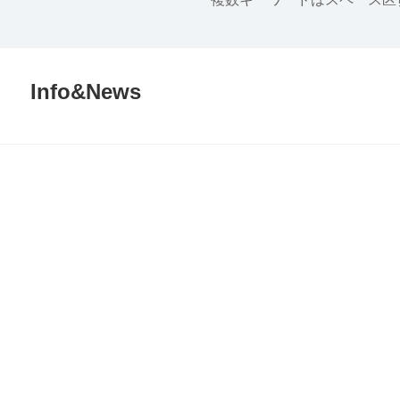
半導体
発電
自動販売機・店舗
ソリ
Info&News
セミナー・研修情報