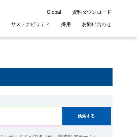
Global
資料ダウンロード
サステナビリティ
採用
お問い合わせ
guage
閉じる
閉じる
閉じる
閉じる
閉じる
閉じる
閉じる
概要
 受配電機器
料室
ジョン2050
採用情報
・サービスについて
紹介
機器
・債券情報
リア採用情報
ェブサイトについて
情報
ルギーマネジメント
開発
・診断システム
・保全
切りがおすすめです（例：周波数 アラーム）