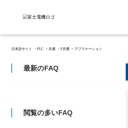
日本語サイト
>
PLC
>
共通
>
F共通
>
アプリケーション
富士電機について
製品情報
IR 株主・投資家情報
サステナビリティ
採用情報
お問い合わせ
最新のFAQ
富士電機についてのトップ
株主・投資家情報のトップ
サステナビリティのトップ
お問い合わせのトップへ
製品情報のトップへ
採用情報のトップへ
へ
へ
へ
閲覧の多いFAQ