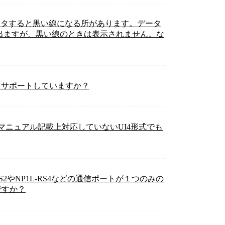
ニタすると黒い線になる所があります。データ
が出ますが、黒い線のときは表示されません。な
Uをサポートしていますか？
のマニュアル記載上対応していないUI4形式でも
2やNP1L-RS4などの通信ポートが１つのみの
ですか？