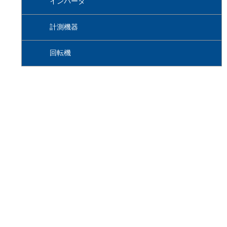
インバータ
計測機器
回転機