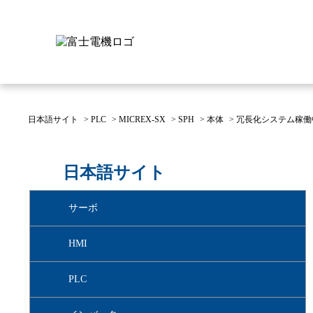
日本語サイト
>
PLC
>
MICREX-SX
>
SPH
>
本体
>
冗長化システム稼働
富士電機について
製品情報
IR 株主・投資家情報
サステナビリティ
採用情報
お問い合わせ
日本語サイト
富士電機についてのトップ
株主・投資家情報のトップ
サステナビリティのトップ
お問い合わせのトップへ
製品情報のトップへ
採用情報のトップへ
サーボ
へ
へ
へ
HMI
PLC