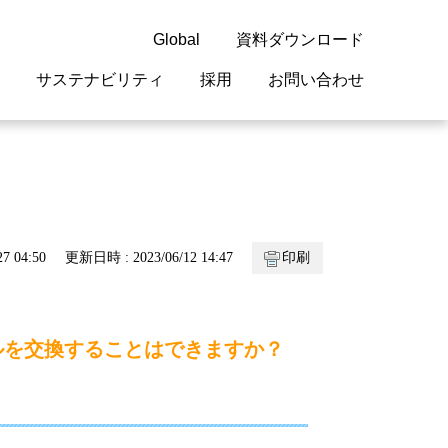
Global
資料ダウンロード
サステナビリティ
採用
お問い合わせ
guage
閉じる
閉じる
閉じる
閉じる
閉じる
閉じる
閉じる
概要
 受配電機器
料室
ジョン2050
採用情報
・サービスについて
7 04:50
更新日時 : 2023/06/12 14:47
印刷
紹介
機器
・債券情報
リア採用情報
ェブサイトについて
情報
ルギーマネジメント
ルを交換することはできますか？
開発
・診断システム
・保全