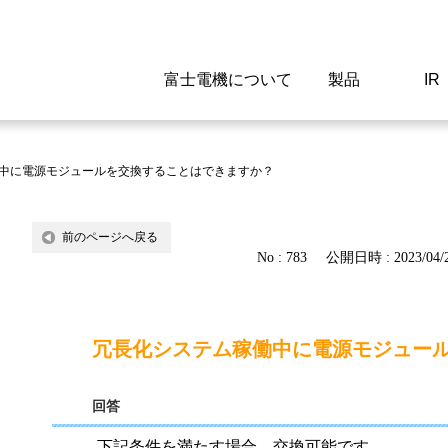
富士電機について
製品
IR
Select a Region/Lan
Global website(English)
中に電源モジュールを交換することはできますか？
ご挨拶
駆動制御機器
経営情報
マテリアリティ
新卒採用情報
よくあるご質問
会社
低圧
IR資
環境ビ
高専
製品
前のページへ戻る
No : 783
公開日時 : 2023/04/2
経営の考え方
特高高圧 受配電設備
財務・業績
環境
高卒採用情報
企業情報について
事業
電源
株式
社会
キャ
当ウ
富士電機のSDGs
計測機器
個人投資家の皆様へ
ガバナンス
障がい者採用情報
富士電機製家電製品について
拠点
エネ
冗長化システム稼働中に電源モジュー
企業活動
監視制御システム
研究
監視
回答
情報システム
保守
下記条件を満たす場合、交換可能です。