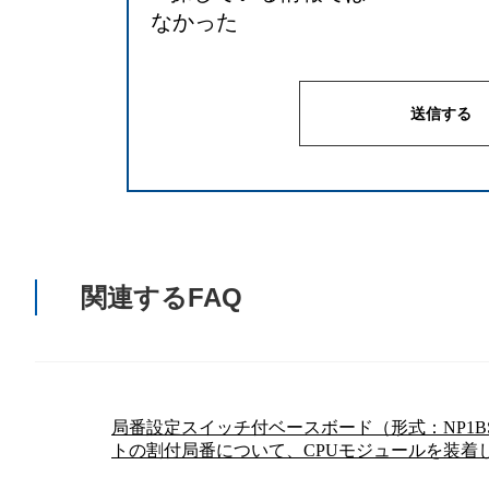
なかった
関連するFAQ
局番設定スイッチ付ベースボード（形式：NP1BS-**
トの割付局番について、CPUモジュールを装着