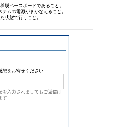
設備
線着脱ベースボードであること。
ステムの電源がまかなえること。
れた状態で行うこと。
ューション
感想をお寄せください
せを入力されましてもご返信は
ます