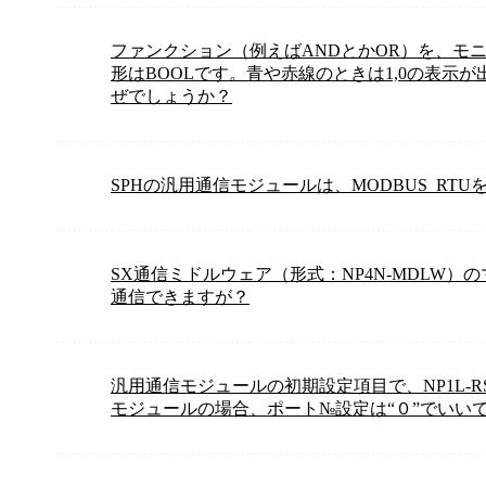
ファンクション（例えばANDとかOR）を、モ
形はBOOLです。青や赤線のときは1,0の表示
ぜでしょうか？
SPHの汎用通信モジュールは、MODBUS_RT
SX通信ミドルウェア（形式：NP4N-MDLW）
通信できますが？
汎用通信モジュールの初期設定項目で、NP1L-RS
モジュールの場合、ポート№設定は“０”でいい