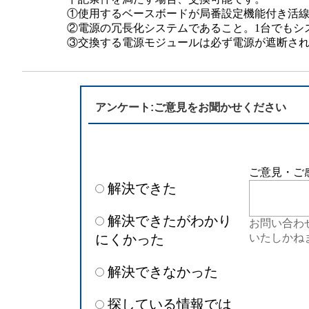
半導体
発電
①使用するベースボードが局番設定機能付き活
②電源の冗長化システムであること。1台でもシ
③交換する電源モジュールは必ず電源が遮断さ
自動販売機・店舗
ソリ
セミナー・研修情報
アンケート:ご意見をお聞かせください
ご意見・ご
解決できた
解決できたがわかり
お問い合わ
にくかった
いたしかね
解決できなかった
探している情報では