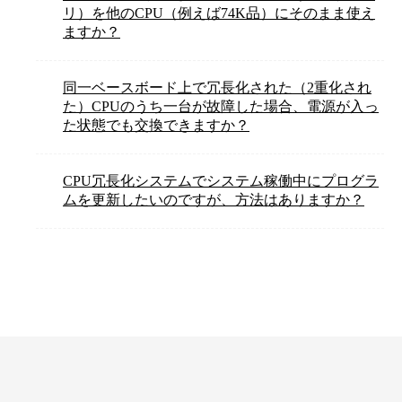
リ）を他のCPU（例えば74K品）にそのまま使え
ますか？
同一ベースボード上で冗長化された（2重化され
た）CPUのうち一台が故障した場合、電源が入っ
た状態でも交換できますか？
CPU冗長化システムでシステム稼働中にプログラ
ムを更新したいのですが、方法はありますか？