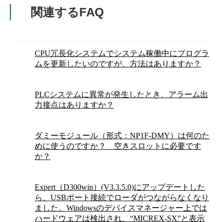
関連するFAQ
CPU冗長化システムでシステム稼働中にプログラ
ムを更新したいのですが、方法はありますか？
PLCシステムに異常が発生したとき、アラーム出
力接点はありますか？
ダミーモジュール（形式：NP1F-DMY）は何のた
めに使うのですか？ 空きスロットに必要です
か？
Expert（D300win）(V3.3.5.0)にアップデートした
ら、USBポート接続でローダがつながらなくなり
ました。Windowsのデバイスマネージャー上では
ハードウェアは検出され、“MICREX-SX”と表示