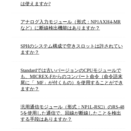
は使えますか?
アナログ入力モジュール（形式：NP1AXH4-MR
など）に断線検出機能はありますか？
SPHのシステム構成で空きスロットは許されてい
ますか？
Standardでは古いバージョンのCPUモジュールで
も、MICREX-Fからのコンバート命令（命令語末
尾に「_MF」が付くもの）を使用することができ
ますか？
汎用通信モジュール（形式：NP1L-RS□）のRS-48
5を使用した通信で、回線が断線したことを検出
する手段はありますか？