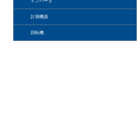
インバータ
計測機器
回転機