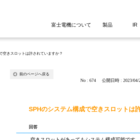
富士電機について
製品
IR
Select a Region/Lan
Global website(English)
成で空きスロットは許されていますか？
ご挨拶
駆動制御機器
経営情報
マテリアリティ
新卒採用情報
よくあるご質問
会社
低圧
IR資
環境ビ
高専
製品
前のページへ戻る
No : 674
公開日時 : 2023/04/2
経営の考え方
特高高圧 受配電設備
財務・業績
環境
高卒採用情報
企業情報について
事業
電源
株式
社会
キャ
当ウ
富士電機のSDGs
計測機器
個人投資家の皆様へ
ガバナンス
障がい者採用情報
富士電機製家電製品について
拠点
エネ
SPHのシステム構成で空きスロットは
企業活動
監視制御システム
研究
監視
回答
情報システム
保守
空きスロットがあってもシステム構成可能です