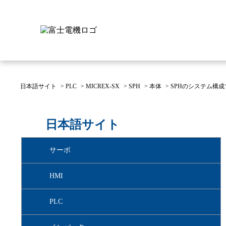
日本語サイト
>
PLC
>
MICREX-SX
>
SPH
>
本体
>
SPHのシステム構
富士電機について
製品情報
IR 株主・投資家情報
サステナビリティ
採用情報
お問い合わせ
日本語サイト
富士電機についてのトップ
株主・投資家情報のトップ
サステナビリティのトップ
お問い合わせのトップへ
製品情報のトップへ
採用情報のトップへ
サーボ
へ
へ
へ
HMI
PLC