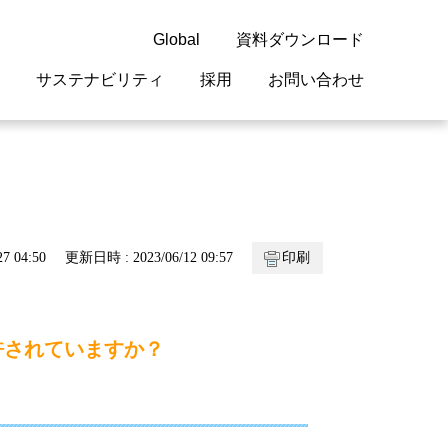
Global
資料ダウンロード
サステナビリティ
採用
お問い合わせ
guage
閉じる
閉じる
閉じる
閉じる
閉じる
閉じる
閉じる
概要
 受配電機器
料室
ジョン2050
採用情報
・サービスについて
7 04:50
更新日時 : 2023/06/12 09:57
印刷
紹介
機器
・債券情報
リア採用情報
ェブサイトについて
情報
ルギーマネジメント
許されていますか？
開発
・診断システム
・保全
。