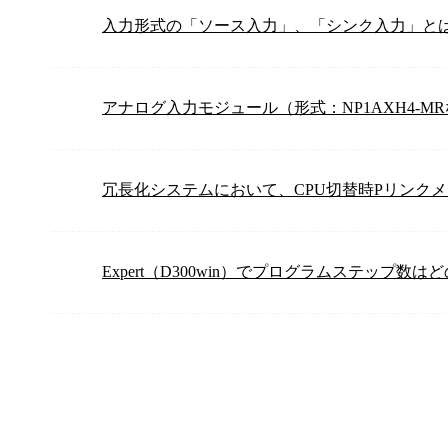
入力形式の「ソース入力」、「シンク入力」と
アナログ入力モジュール（形式：NP1AXH4-
冗長化システムにおいて、CPU切替時Pリンク
Expert（D300win）でプログラムステップ