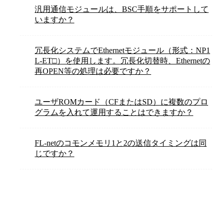
汎用通信モジュールは、BSC手順をサポートして
いますか？
冗長化システムでEthernetモジュール（形式：NP1
L-ET□）を使用します。冗長化切替時、Ethernetの
再OPEN等の処理は必要ですか？
ユーザROMカード（CFまたはSD）に複数のプロ
グラムを入れて運用することはできますか？
FL-netのコモンメモリ1と2の送信タイミングは同
じですか？