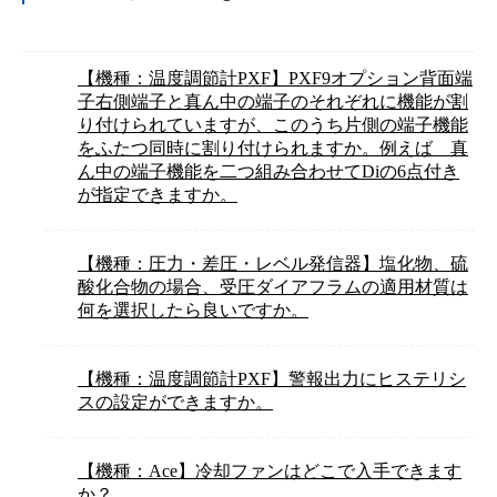
【機種：温度調節計PXF】PXF9オプション背面端
子右側端子と真ん中の端子のそれぞれに機能が割
り付けられていますが、このうち片側の端子機能
をふたつ同時に割り付けられますか。例えば 真
ん中の端子機能を二つ組み合わせてDiの6点付き
が指定できますか。
【機種：圧力・差圧・レベル発信器】塩化物、硫
酸化合物の場合、受圧ダイアフラムの適用材質は
何を選択したら良いですか。
【機種：温度調節計PXF】警報出力にヒステリシ
スの設定ができますか。
【機種：Ace】冷却ファンはどこで入手できます
か？