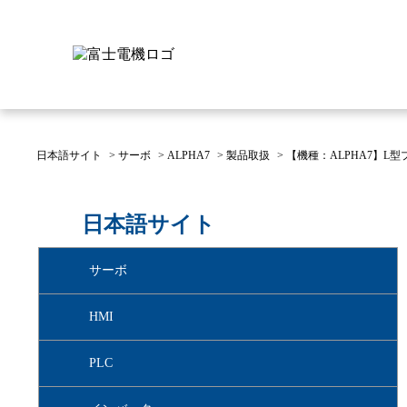
日本語サイト
>
サーボ
>
ALPHA7
>
製品取扱
>
【機種：ALPHA7】
富士電機について
製品情報
IR 株主・投資家情報
サステナビリティ
採用情報
お問い合わせ
日本語サイト
富士電機についてのトップ
株主・投資家情報のトップ
サステナビリティのトップ
お問い合わせのトップへ
製品情報のトップへ
採用情報のトップへ
サーボ
へ
へ
へ
HMI
PLC