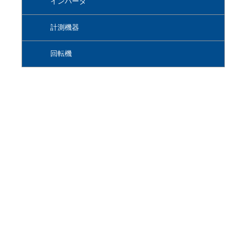
インバータ
計測機器
回転機