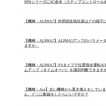
SPHシリーズにSC命令（ステップコントロー
【機種：ALPHA7】外部回生抵抗器はどの端子
【機種：ALPHA7】ALPHA5アンプのパラメ
ますか。
【機種：ALPHA7】VSタイプで位置指令運転
ムアップ（タイムオーバ）を識別判断できます
【機種：Ace】古い機種から置き換えをしていま
ん。どこに配線をしたらいいですか？