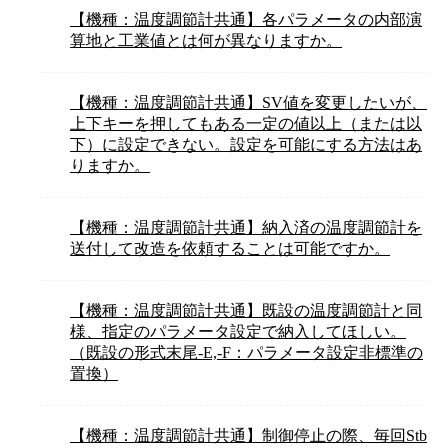
【機種：温度調節計共通】各パラメータの内部演
算地と工業値とは何が異なりますか。
【機種：温度調節計共通】SV値を変更したいが、
上下キーを押してもある一定の値以上（または以
下）に設定できない。設定を可能にする方法はあ
りますか。
【機種：温度調節計共通】納入済の温度調節計を
送付して改造を依頼することは可能ですか。
【機種：温度調節計共通】既設の温度調節計と同
様、指定のパラメータ設定で納入してほしい。
（既設の形式末尾-E,-F：パラメータ設定非標準の
置換）
【機種：温度調節計共通】制御停止の際、毎回Stb