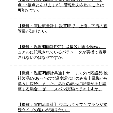
点・a接点とありますが、警報出力を出すことは
可能ですか。
【機種：電磁流量計】 設置時で、上流、下流の直
管長が知りたい。
【機種：温度調節計PXF】取扱説明書や操作マニ
ュアルに記載されているパラメータが実機で表示
されないのはなぜですか。
【機種：温度調節計共通】サーミスタは既設品(他
社製品)があったので温度調節計のみ富士電機から
購入し接続しました。温度の表示に誤差があり調
整する場合、ゼロ、スパン調整はできますか。
【機種：電磁流量計】 ウエハタイプとフランジ接
続タイプの違いが知りたい。