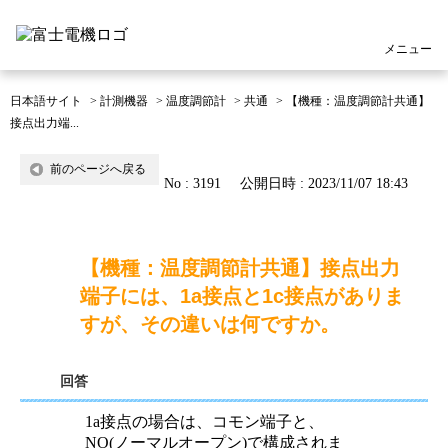
メニュー
日本語サイト
>
計測機器
>
温度調節計
>
共通
>
【機種：温度調節計共通】
接点出力端...
前のページへ戻る
No : 3191
公開日時 : 2023/11/07 18:43
【機種：温度調節計共通】接点出力
端子には、1a接点と1c接点がありま
すが、その違いは何ですか。
回答
1a接点の場合は、コモン端子と、
NO(ノーマルオープン)で構成されま