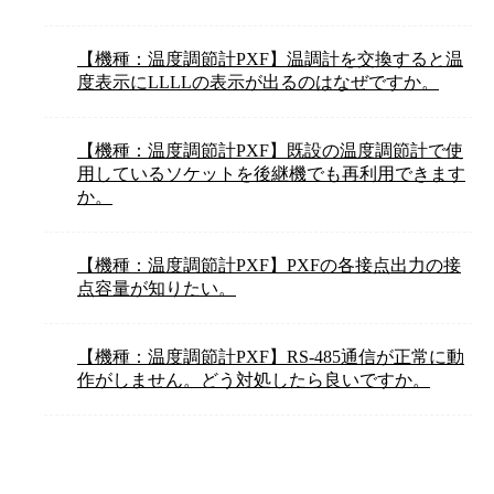
【機種：温度調節計PXF】温調計を交換すると温
度表示にLLLLの表示が出るのはなぜですか。
【機種：温度調節計PXF】既設の温度調節計で使
用しているソケットを後継機でも再利用できます
か。
【機種：温度調節計PXF】PXFの各接点出力の接
点容量が知りたい。
【機種：温度調節計PXF】RS-485通信が正常に動
作がしません。どう対処したら良いですか。