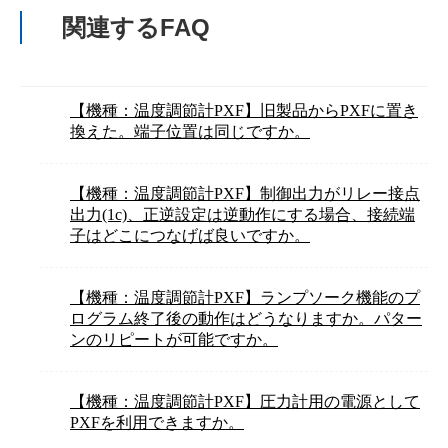
関連するFAQ
【機種：温度調節計PXF】旧製品からPXFに置き
換えた。端子位置は同じですか。
【機種：温度調節計PXF】制御出力がリレー接点
出力(1c)、正逆設定は逆動作にする場合、接続端
子はどこにつなげば良いですか。
【機種：温度調節計PXF】ランプソーク機能のプ
ログラム終了後の動作はどうなりますか。パター
ンのリピートが可能ですか。
【機種：温度調節計PXF】圧力計用の電源として
PXFを利用できますか。