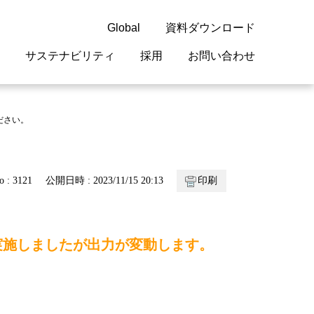
Global
資料ダウンロード
サステナビリティ
採用
お問い合わせ
guage
閉じる
閉じる
閉じる
閉じる
閉じる
閉じる
閉じる
ださい。
概要
 受配電機器
料室
ジョン2050
採用情報
・サービスについて
o : 3121
公開日時 : 2023/11/15 20:13
印刷
紹介
機器
・債券情報
リア採用情報
ェブサイトについて
情報
ルギーマネジメント
実施しましたが出力が変動します。
開発
・診断システム
・保全