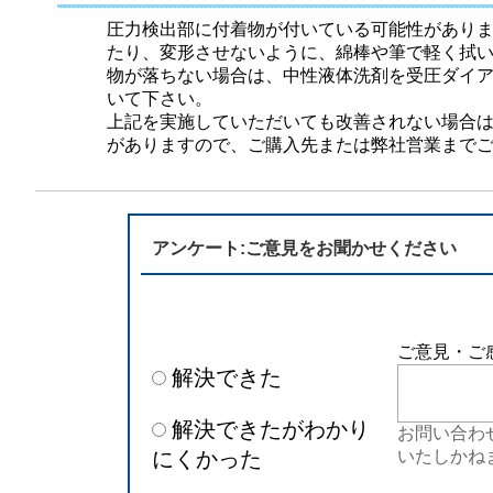
半導体
発電
圧力検出部に付着物が付いている可能性があり
たり、変形させないように、綿棒や筆で軽く拭
自動販売機・店舗
ソリ
物が落ちない場合は、中性液体洗剤を受圧ダイ
いて下さい。
上記を実施していただいても改善されない場合
セミナー・研修情報
がありますので、ご購入先または弊社営業まで
アンケート:ご意見をお聞かせください
ご意見・ご
解決できた
解決できたがわかり
お問い合わ
にくかった
いたしかね