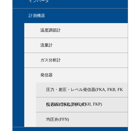
インバータ
計測機器
温度調節計
流量計
ガス分析計
発信器
圧力・差圧・レベル発信器(FKA, FKB, FK
C, FKD, FKE, FKG, FKH, FKP)
投込み式水位計(FQK)
均圧弁(FFN)