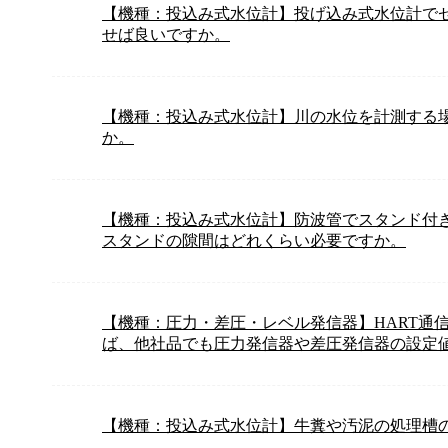
【機種：投込み式水位計】投げ込み式水位計で
せば良いですか。
【機種：投込み式水位計】川の水位を計測する
か。
【機種：投込み式水位計】防波管でスタンド付
スタンドの隙間はどれくらい必要ですか。
【機種：圧力・差圧・レベル発信器】HART通
ば、他社品でも圧力発信器や差圧発信器の設定
【機種：投込み式水位計】牛糞や汚泥の処理槽