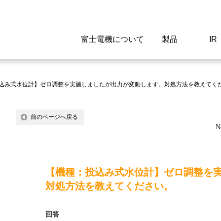
富士電機について
製品
IR
Select a Region/Lan
Global website(English)
込み式水位計】ゼロ調整を実施しましたが出力が変動します。対処方法を教えてく
ご挨拶
駆動制御機器
経営情報
マテリアリティ
新卒採用情報
よくあるご質問
会社
低圧
IR資
環境ビ
高専
製品
前のページへ戻る
N
経営の考え方
特高高圧 受配電設備
財務・業績
環境
高卒採用情報
企業情報について
事業
電源
株式
社会
キャ
当ウ
富士電機のSDGs
計測機器
個人投資家の皆様へ
ガバナンス
障がい者採用情報
富士電機製家電製品について
拠点
エネ
【機種：投込み式水位計】ゼロ調整を
企業活動
監視制御システム
研究
監視
対処方法を教えてください。
情報システム
保守
回答