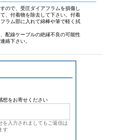
設備
ますので、受圧ダイアフラムを損傷し
いて、付着物を除去して下さい。付着
ューション
アフラム部に入れて綿棒や筆で軽く拭
は、配線ケーブルの絶縁不良の可能性
ご連絡下さい。
感想をお寄せください
せを入力されましてもご返信は
ます