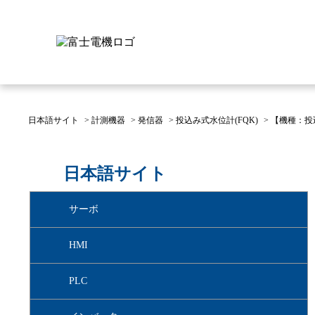
日本語サイト
>
計測機器
>
発信器
>
投込み式水位計(FQK)
>
【機種：投
富士電機について
製品情報
IR 株主・投資家情報
サステナビリティ
採用情報
お問い合わせ
日本語サイト
富士電機についてのトップ
株主・投資家情報のトップ
サステナビリティのトップ
お問い合わせのトップへ
製品情報のトップへ
採用情報のトップへ
サーボ
へ
へ
へ
HMI
PLC