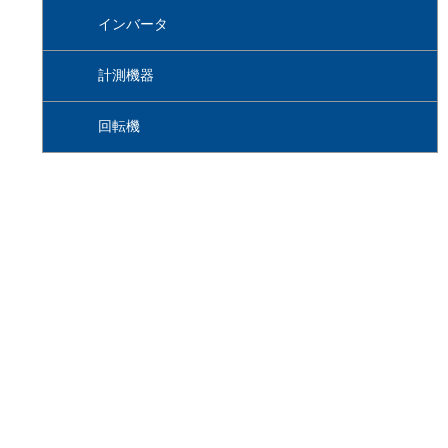
インバータ
計測機器
回転機