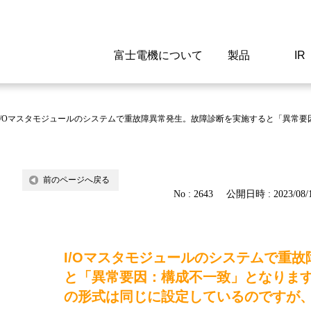
富士電機について
製品
IR
Select a Region/Lan
Global website(English)
I/Oマスタモジュールのシステムで重故障異常発生。故障診断を実施すると「異常
ご挨拶
駆動制御機器
経営情報
マテリアリティ
新卒採用情報
よくあるご質問
会社
低圧
IR資
環境ビ
高専
製品
前のページへ戻る
経営の考え方
特高高圧 受配電設備
財務・業績
環境
高卒採用情報
企業情報について
事業
電源
株式
社会
キャ
当ウ
No : 2643
公開日時 : 2023/08/1
富士電機のSDGs
計測機器
個人投資家の皆様へ
ガバナンス
障がい者採用情報
富士電機製家電製品について
拠点
エネ
I/Oマスタモジュールのシステムで重
企業活動
監視制御システム
研究
監視
と「異常要因：構成不一致」となりま
情報システム
保守
の形式は同じに設定しているのですが