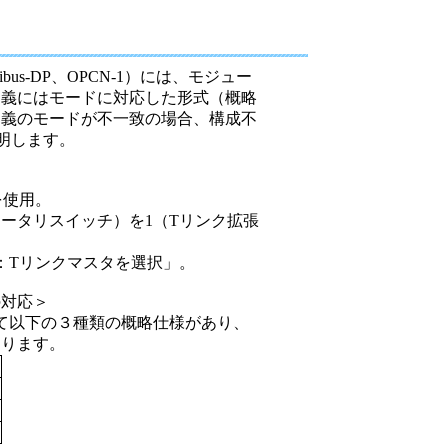
設備
ューション
fibus-DP、OPCN-1）には、モジュー
定義にはモードに対応した形式（概略
定義のモードが不一致の場合、構成不
明します。
を使用。
ータリスイッチ）を1（Tリンク拡張
様：Tリンクマスタを選択」。
の対応＞
対して以下の３種類の概略仕様があり、
あります。