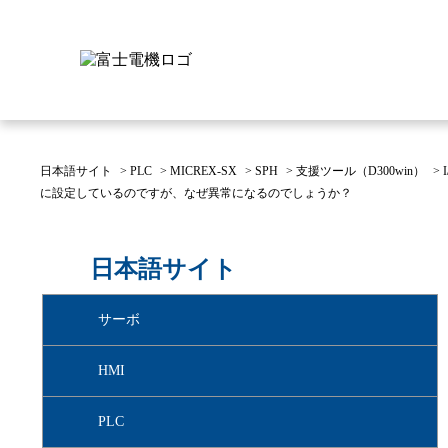
日本語サイト
>
PLC
>
MICREX-SX
>
SPH
>
支援ツール（D300win）
>
に設定しているのですが、なぜ異常になるのでしょうか？
富士電機について
製品情報
IR 株主・投資家情報
サステナビリティ
採用情報
お問い合わせ
日本語サイト
富士電機についてのトップ
株主・投資家情報のトップ
サステナビリティのトップ
お問い合わせのトップへ
製品情報のトップへ
採用情報のトップへ
サーボ
へ
へ
へ
HMI
PLC