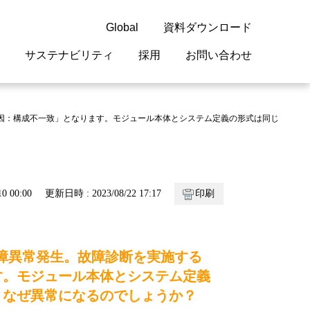
Global
資料ダウンロード
サステナビリティ
採用
お問い合わせ
guage
閉じる
閉じる
閉じる
閉じる
閉じる
閉じる
閉じる
要因：構成不一致」となります。モジュール本体とシステム定義の形式は同じ
概要
 受配電機器
料室
ジョン2050
採用情報
・サービスについて
紹介
機器
・債券情報
リア採用情報
ェブサイトについて
0 00:00
更新日時 : 2023/08/22 17:17
印刷
情報
ルギーマネジメント
故障異常発生。故障診断を実施する
開発
・診断システム
す。モジュール本体とシステム定義
・保全
、なぜ異常になるのでしょうか？