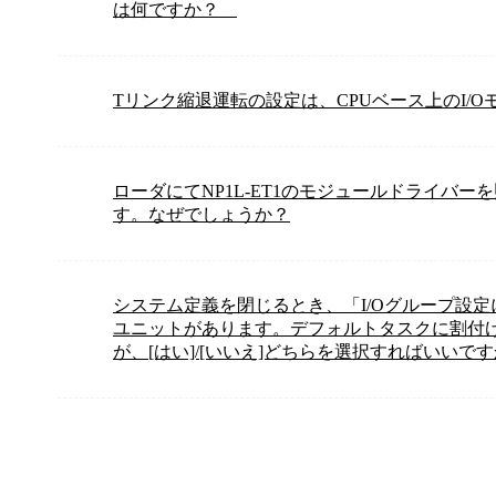
は何ですか？
Tリンク縮退運転の設定は、CPUベース上のI/
ローダにてNP1L-ET1のモジュールドライバ
す。なぜでしょうか？
システム定義を閉じるとき、「I/Oグループ設定
ユニットがあります。デフォルトタスクに割付
が、[はい]/[いいえ]どちらを選択すればいいで