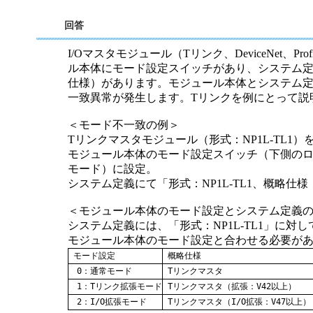
半導体
発電
回答
自動販売機・店舗
ソリ
I/Oマスタモジュール（Tリンク、DeviceNet、Pro
ル本体にモード設定スイッチがあり、システム
セミナー・研修情報
仕様）があります。モジュール本体とシステム
一致異常が発生します。Tリンクを例にとって説
＜モード不一致の例＞
Tリンクマスタモジュール（形式：NP1L-TL1）
モジュール本体のモード設定スイッチ（下側のロ
モード）に設定。
システム定義にて「形式：NP1L-TL1、概略仕
＜モジュール本体のモード設定とシステム定義
システム定義には、「形式：NP1L-TL1」に
モジュール本体のモード設定と合わせる必要が
モード設定
概略仕様
0：通常モード
Tリンクマスタ
1：Tリンク拡張モード
Tリンクマスタ（拡張：V42以上）
2：I/O拡張モード
Tリンクマスタ（I/O拡張：V47以上）