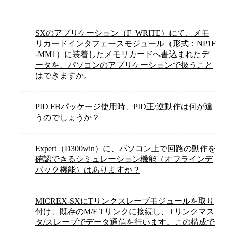
SXのアプリケーション（F_WRITE）にて、メモ
リカードインタフェースモジュール（形式：NP1F
-MM1）に装着したメモリカードへ書込まれたデ
ータを、パソコンのアプリケーションで扱うこと
はできますか。
PID FBパッケージ使用時、PID正/逆動作は何が違
うのでしょうか？
Expert（D300win）に、パソコン上で回路の動作を
確認できるシミュレーション機能（オフラインデ
バック機能）はありますか？
MICREX-SXにTリンクスレーブモジュールを取り
付け、既存のM/F Tリンクに接続し、Tリンクマス
タ/スレーブでデータ通信を行います。この構成で