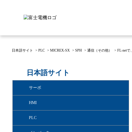
日本語サイト
>
PLC
>
MICREX-SX
>
SPH
>
通信（その他）
>
FL-ne
富士電機について
製品情報
IR 株主・投資家情報
サステナビリティ
採用情報
お問い合わせ
日本語サイト
富士電機についてのトップ
株主・投資家情報のトップ
サステナビリティのトップ
お問い合わせのトップへ
製品情報のトップへ
採用情報のトップへ
サーボ
へ
へ
へ
HMI
PLC