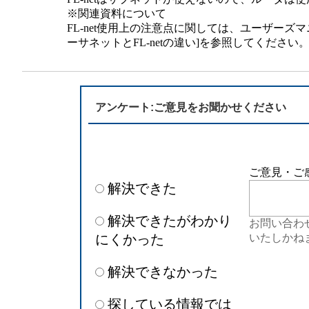
半導体
発電
※関連資料について
FL-net使用上の注意点に関しては、ユーザーズマニ
ーサネットとFL-netの違い]を参照してください
自動販売機・店舗
ソリ
セミナー・研修情報
アンケート:ご意見をお聞かせください
ご意見・ご
解決できた
解決できたがわかり
お問い合わ
にくかった
いたしかね
解決できなかった
探している情報では