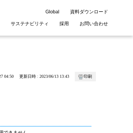
Global
資料ダウンロード
サステナビリティ
採用
お問い合わせ
guage
閉じる
閉じる
閉じる
閉じる
閉じる
閉じる
閉じる
概要
 受配電機器
料室
ジョン2050
採用情報
・サービスについて
7 04:50
更新日時 : 2023/06/13 13:43
印刷
紹介
機器
・債券情報
リア採用情報
ェブサイトについて
情報
ルギーマネジメント
開発
・診断システム
・保全
使用できません。