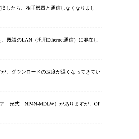
T2）を交換したら、相手機器と通信しなくなりまし
3）を、既設のLAN（汎用Ethernet通信）に混在し
ますが、ダウンロードの速度が遅くなってきてい
ェア 形式：NP4N-MDLW）がありますが、OP