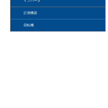
インバータ
計測機器
回転機