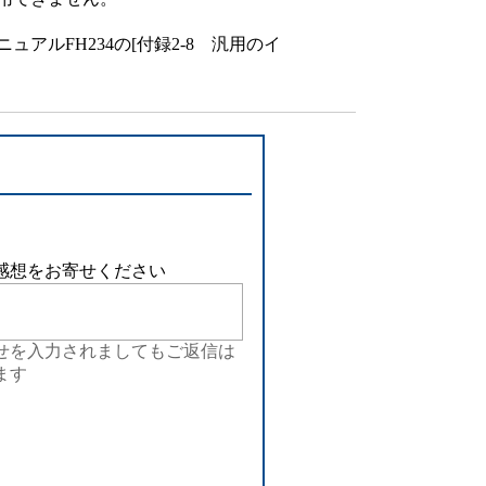
設備
ュアルFH234の[付録2-8 汎用のイ
。
ューション
感想をお寄せください
せを入力されましてもご返信は
ます