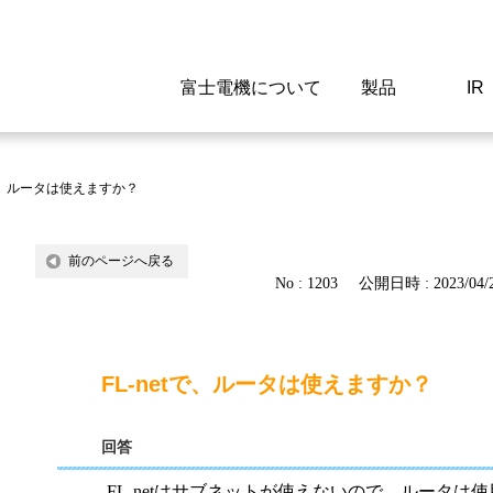
富士電機について
製品
IR
Select a Region/Lan
Global website(English)
tで、ルータは使えますか？
ご挨拶
駆動制御機器
経営情報
マテリアリティ
新卒採用情報
よくあるご質問
会社
低圧
IR資
環境ビ
高専
製品
前のページへ戻る
No : 1203
公開日時 : 2023/04/2
経営の考え方
特高高圧 受配電設備
財務・業績
環境
高卒採用情報
企業情報について
事業
電源
株式
社会
キャ
当ウ
富士電機のSDGs
計測機器
個人投資家の皆様へ
ガバナンス
障がい者採用情報
富士電機製家電製品について
拠点
エネ
FL-netで、ルータは使えますか？
企業活動
監視制御システム
研究
監視
回答
情報システム
保守
FL-netはサブネットが使えないので、ルータは