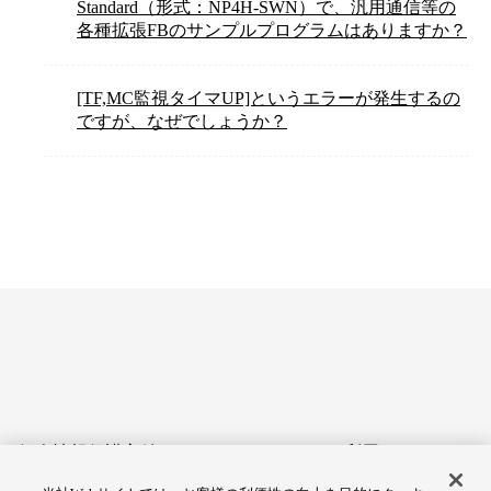
Standard（形式：NP4H-SWN）で、汎用通信等の
各種拡張FBのサンプルプログラムはありますか？
[TF,MC監視タイマUP]というエラーが発生するの
ですが、なぜでしょうか？
個人情報保護方針
サイトのご利用にあたって