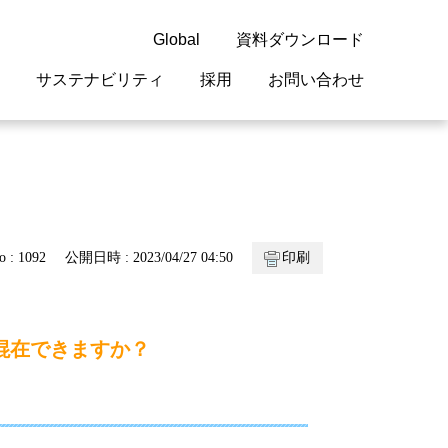
Global
資料ダウンロード
サステナビリティ
採用
お問い合わせ
guage
閉じる
閉じる
閉じる
閉じる
閉じる
閉じる
閉じる
概要
 受配電機器
料室
ジョン2050
採用情報
・サービスについて
o : 1092
公開日時 : 2023/04/27 04:50
印刷
紹介
機器
・債券情報
リア採用情報
ェブサイトについて
情報
ルギーマネジメント
混在できますか？
開発
・診断システム
・保全