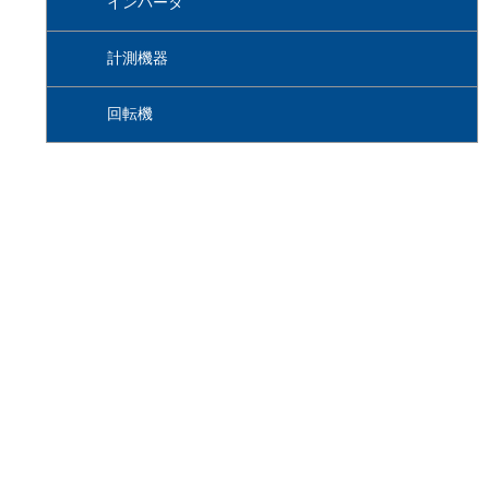
インバータ
計測機器
回転機