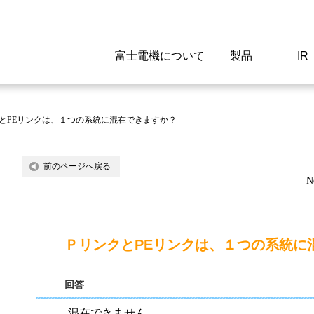
富士電機について
製品
IR
Select a Region/Lan
Global website(English)
とPEリンクは、１つの系統に混在できますか？
ご挨拶
駆動制御機器
経営情報
マテリアリティ
新卒採用情報
よくあるご質問
会社
低圧
IR資
環境ビ
高専
製品
前のページへ戻る
N
経営の考え方
特高高圧 受配電設備
財務・業績
環境
高卒採用情報
企業情報について
事業
電源
株式
社会
キャ
当ウ
富士電機のSDGs
計測機器
個人投資家の皆様へ
ガバナンス
障がい者採用情報
富士電機製家電製品について
拠点
エネ
ＰリンクとPEリンクは、１つの系統に
企業活動
監視制御システム
研究
監視
回答
情報システム
保守
混在できません。