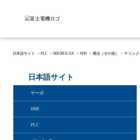
日本語サイト
>
PLC
>
MICREX-SX
>
SPH
>
通信（その他）
>
Ｐリンク
富士電機について
製品情報
IR 株主・投資家情報
サステナビリティ
採用情報
お問い合わせ
日本語サイト
富士電機についてのトップ
株主・投資家情報のトップ
サステナビリティのトップ
お問い合わせのトップへ
製品情報のトップへ
採用情報のトップへ
サーボ
へ
へ
へ
HMI
PLC