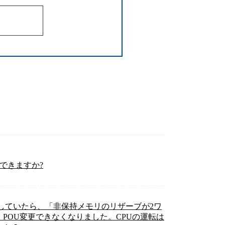
換えできますか?
返していたら、「非保持メモリのリザーブが2ワ
POU変更できなくなりました。CPUの運転は