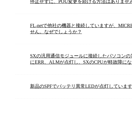
停止せずに、POU変更を続ける方法はありませ
FL-netで他社の機器と接続していますが、MIC
せん。なぜでしょうか？
SXの汎用通信モジュールに接続したパソコン
にERR、ALMが点灯し、SXのCPUが軽故障
新品のSPFでバッテリ異常LEDが点灯していま