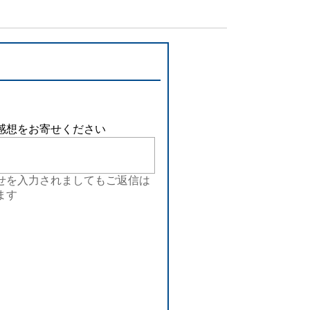
設備
ューション
感想をお寄せください
せを入力されましてもご返信は
ます