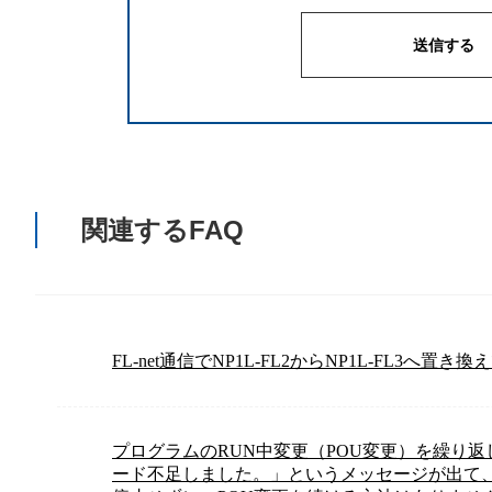
関連するFAQ
FL-net通信でNP1L-FL2からNP1L-FL3へ置き
プログラムのRUN中変更（POU変更）を繰り
ード不足しました。」というメッセージが出て、