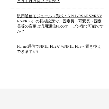
どうすれば良いですか？
汎用通信モジュール（形式：NP1L-RS1/RS2/RS3/
RS4/RS5）の初期設定で、固定長→可変長→固定
長等の変更は汎用通信FBのオープン後で可能です
か？
FL-net通信でNP1L-FL2からNP1L-FL3へ置き換え
できますか?