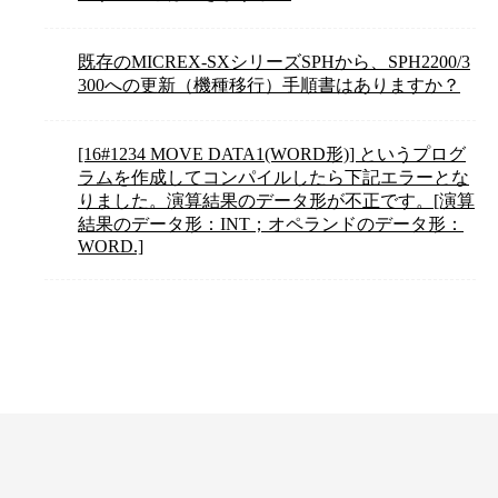
既存のMICREX-SXシリーズSPHから、SPH2200/3
300への更新（機種移行）手順書はありますか？
[16#1234 MOVE DATA1(WORD形)] というプログ
ラムを作成してコンパイルしたら下記エラーとな
りました。演算結果のデータ形が不正です。[演算
結果のデータ形：INT；オペランドのデータ形：
WORD.]