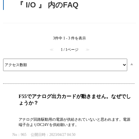
『 I/O 』 内のFAQ
3件中 1 - 3 件を表示
≪
1 / 1ページ
≫
F55でアナログ出力カードが動きません。なぜでし
ょうか？
アナログ回路駆動用の電源が供給されていないと思われます。電源
端子台よりDC24Vを供給願います。
No：965
公開日時：2023/04/27 04:50