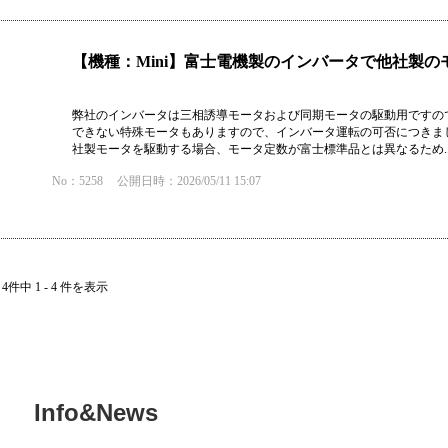
【機種：Mini】富士電機製のインバータで他社製
弊社のインバータは三相誘導モータおよび同期モータの駆動用ですの
できない特殊モータもありますので、インバータ運転の可否につきま
社製モータを駆動する場合、モータ定数が富士標準品とは異なるため..
No：5258
公開日時：2026/05/11 15:07
4件中 1 - 4 件を表示
Info&News