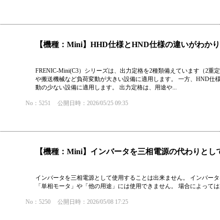
【機種：Mini】HHD仕様とHND仕様の違いがわ
FRENIC-Mini(C3）シリーズは、出力定格を2種類備えています（
や搬送機械など負荷変動が大きい設備に適用します。 一方、HND仕
動の少ない設備に適用します。 出力定格は、用途や...
No：5251
公開日時：2026/05/25 09:35
【機種：Mini】インバータを三相電源の代わりと
インバータを三相電源として使用することは出来ません。 インバー
「単相モータ」や「他の用途」には使用できません。 場合によって
No：5250
公開日時：2026/05/08 17:25