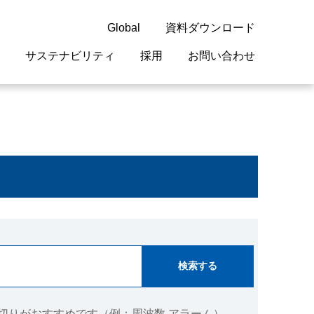
Global
資料ダウンロード
サステナビリティ
採用
お問い合わせ
guage
閉じる
閉じる
閉じる
閉じる
閉じる
閉じる
閉じる
概要
 受配電機器
料室
ジョン2050
採用情報
・サービスについて
紹介
機器
・債券情報
リア採用情報
ェブサイトについて
情報
ルギーマネジメント
開発
・診断システム
・保全
切りがおすすめです（例：周波数 アラーム）