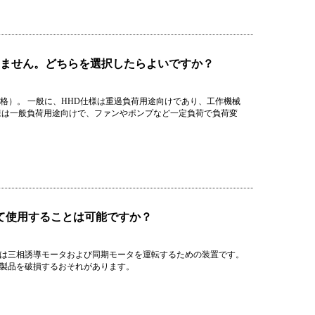
かりません。どちらを選択したらよいですか？
2重定格）。 一般に、HHD仕様は重過負荷用途向けであり、工作機械
様は一般負荷用途向けで、ファンやポンプなど一定負荷で負荷変
して使用することは可能ですか？
タは三相誘導モータおよび同期モータを運転するための装置です。
は製品を破損するおそれがあります。