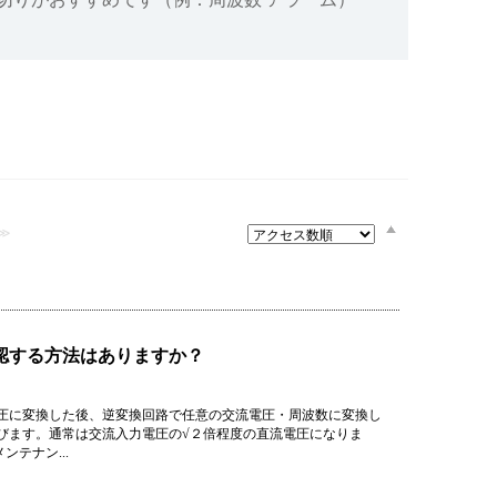
設備
ューション
≫
確認する方法はありますか？
圧に変換した後、逆変換回路で任意の交流電圧・周波数に変換し
びます。通常は交流入力電圧の√２倍程度の直流電圧になりま
テナン...