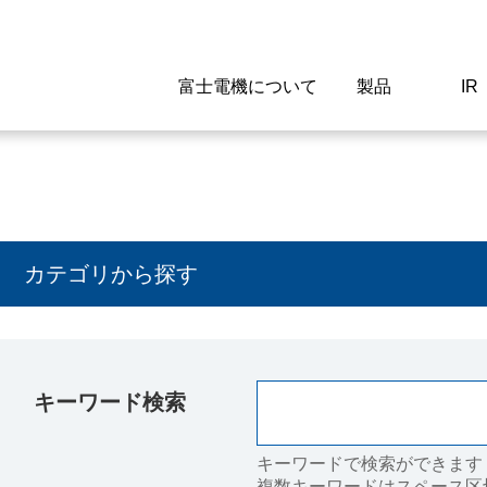
富士電機について
製品
IR
Select a Region/Lan
Global website(English)
ご挨拶
駆動制御機器
経営情報
マテリアリティ
新卒採用情報
よくあるご質問
会社
低圧
IR資
環境ビ
高専
製品
カテゴリから探す
経営の考え方
特高高圧 受配電設備
財務・業績
環境
高卒採用情報
企業情報について
事業
電源
株式
社会
キャ
当ウ
富士電機のSDGs
計測機器
個人投資家の皆様へ
ガバナンス
障がい者採用情報
富士電機製家電製品について
拠点
エネ
キーワード検索
企業活動
監視制御システム
研究
監視
情報システム
保守
キーワードで検索ができます
複数キーワードはスペース区