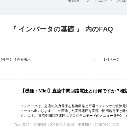
半導体
発電
自動販売機・店舗
ソリ
『 インバータの基礎 』 内のFAQ
セミナー・研修情報
4件中 1 - 4 件を表示
≪
1 / 1ページ
【機種：Mini】直流中間回路電圧とは何ですか？
インバータは、交流の入力電圧を整流回路と平滑コンデンサで直流電
モータへ出力します。この変換した直流電圧を直流中間回路電圧と呼
す。 なお、直流中間回路電圧はプログラムモードのメニュー番号5「メン
No：5225
公開日時：2024/10/18 18:49
更新日時：2026/06/29 16:23