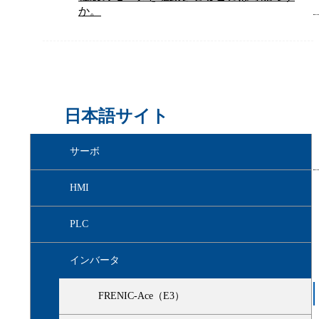
か。
日本語サイト
サーボ
HMI
PLC
インバータ
FRENIC-Ace（E3）