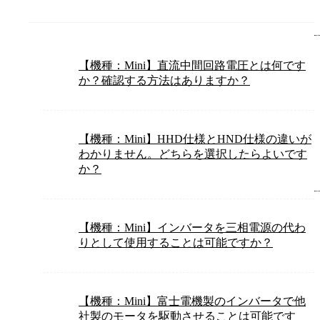
【機種：Mini】直流中間回路電圧とは何です
か？確認する方法はありますか？
【機種：Mini】HHD仕様とHND仕様の違いが
わかりません。どちらを選択したらよいです
か？
【機種：Mini】インバータを三相電源の代わ
りとして使用することは可能ですか？
【機種：Mini】富士電機製のインバータで他
社製のモータを駆動させることは可能です