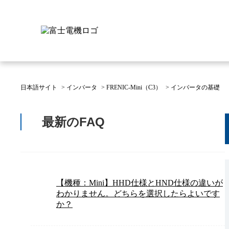
日本語サイト
>
インバータ
>
FRENIC-Mini（C3）
>
インバータの基礎
富士電機について
製品情報
IR 株主・投資家情報
サステナビリティ
採用情報
お問い合わせ
最新のFAQ
富士電機についてのトップ
株主・投資家情報のトップ
サステナビリティのトップ
お問い合わせのトップへ
製品情報のトップへ
採用情報のトップへ
へ
へ
へ
【機種：Mini】HHD仕様とHND仕様の違いが
わかりません。どちらを選択したらよいです
か？