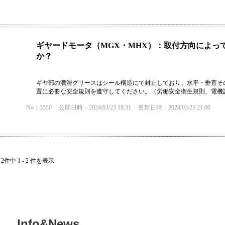
ギヤードモータ（MGX・MHX）：取付方向によっ
か？
ギヤ部の潤滑グリースはシール構造にて封止しており、水平・垂直そ
置に必要な安全規則を遵守してください。（労働安全衛生規則、電機
No：3550
公開日時：2024/03/23 18:31
更新日時：2024/03/25 21:00
2件中 1 - 2 件を表示
Info&News