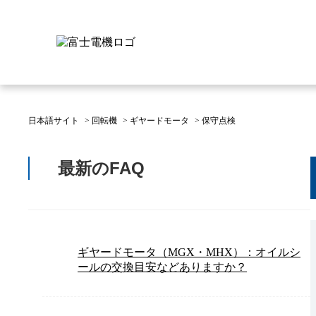
日本語サイト
>
回転機
>
ギヤードモータ
>
保守点検
富士電機について
製品情報
IR 株主・投資家情報
サステナビリティ
採用情報
お問い合わせ
最新のFAQ
富士電機についてのトップ
株主・投資家情報のトップ
サステナビリティのトップ
お問い合わせのトップへ
製品情報のトップへ
採用情報のトップへ
へ
へ
へ
ギヤードモータ（MGX・MHX）：オイルシ
ールの交換目安などありますか？