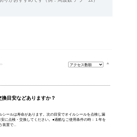
設備
ューション
≫
交換目安などありますか？
ルシールは寿命があります。次の目安でオイルシールを点検し漏
目安に点検・交換してください。●過酷なご使用条件の時：１年を
置で...