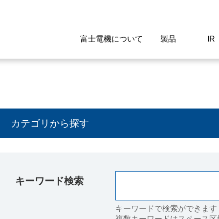
富士電機について
製品
IR
Select a Region/Lan
Global website(English)
ご挨拶
駆動制御機器
経営情報
マテリアリティ
新卒採用情報
よくあるご質問
会社
低圧
IR資
環境ビ
高専
製品
カテゴリから探す
経営の考え方
特高高圧 受配電設備
財務・業績
環境
高卒採用情報
企業情報について
事業
電源
株式
社会
キャ
当ウ
富士電機のSDGs
計測機器
個人投資家の皆様へ
ガバナンス
障がい者採用情報
富士電機製家電製品について
拠点
エネ
キーワード検索
企業活動
監視制御システム
研究
監視
情報システム
保守
キーワードで検索ができます
複数キーワードはスペース区