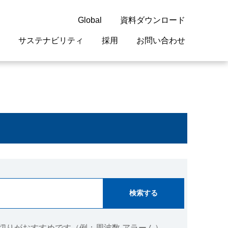
Global
資料ダウンロード
サステナビリティ
採用
お問い合わせ
guage
閉じる
閉じる
閉じる
閉じる
閉じる
閉じる
閉じる
概要
 受配電機器
料室
ジョン2050
採用情報
・サービスについて
紹介
機器
・債券情報
リア採用情報
ェブサイトについて
情報
ルギーマネジメント
開発
・診断システム
・保全
切りがおすすめです（例：周波数 アラーム）