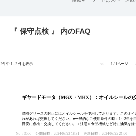
半導体
発電
自動販売機・店舗
ソリ
『 保守点検 』 内のFAQ
セミナー・研修情報
2件中 1 - 2 件を表示
≪
1 / 1ページ
ギヤードモータ（MGX・MHX）：オイルシールの
潤滑グリースの封止にはオイルシールを使用しております。このオイ
れがあれば交換してください。●一般的なご使用条件の時：1～2年を
目安に点検・交換してください。＜注意＞食品機械など特に油気を嫌う装
No：3556
公開日時：2024/03/23 18:31
更新日時：2024/03/25 21:00