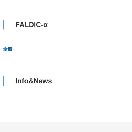
FALDIC-α
全般
Info&News