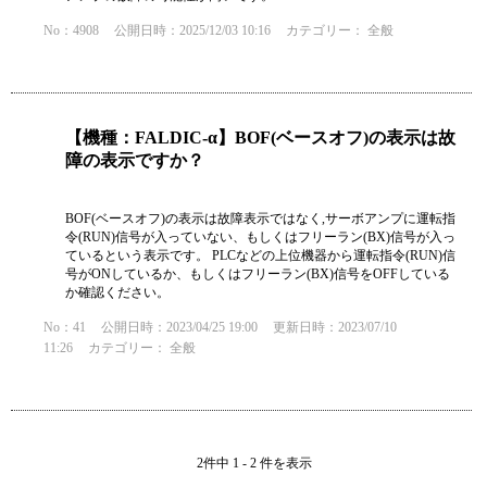
No：4908
公開日時：2025/12/03 10:16
カテゴリー：
全般
【機種：FALDIC-α】BOF(ベースオフ)の表示は故
障の表示ですか？
BOF(ベースオフ)の表示は故障表示ではなく,サーボアンプに運転指
令(RUN)信号が入っていない、もしくはフリーラン(BX)信号が入っ
ているという表示です。 PLCなどの上位機器から運転指令(RUN)信
号がONしているか、もしくはフリーラン(BX)信号をOFFしている
か確認ください。
No：41
公開日時：2023/04/25 19:00
更新日時：2023/07/10
11:26
カテゴリー：
全般
2件中 1 - 2 件を表示