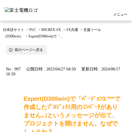
メニュー
日本語サイト
>
PLC
>
MICREX-SX
>
SX共通
>
支援ツール
（D300win）
>
Expert(D300win)で「...
前のページへ戻る
No : 997
公開日時 : 2023/04/27 04:50
更新日時 : 2024/06/17
16:59
Expert(D300win)で「ﾊﾞｰｼﾞｮﾝ3.***で
作成したﾌﾟﾛｼﾞｪｸﾄ用のｺﾝﾊﾞｰﾀがあり
ません｡｣というメッセージが出て、
プロジェクトを開けません。なぜで
しょうか？