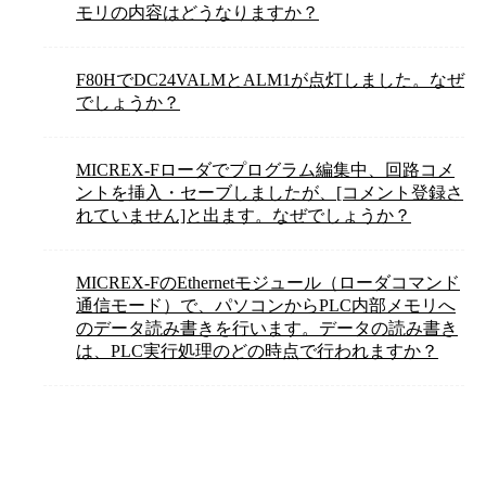
モリの内容はどうなりますか？
F80HでDC24VALMとALM1が点灯しました。なぜ
でしょうか？
MICREX-Fローダでプログラム編集中、回路コメ
ントを挿入・セーブしましたが、[コメント登録さ
れていません]と出ます。なぜでしょうか？
MICREX-FのEthernetモジュール（ローダコマンド
通信モード）で、パソコンからPLC内部メモリへ
のデータ読み書きを行います。データの読み書き
は、PLC実行処理のどの時点で行われますか？