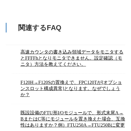
関連するFAQ
高速カウンタの書き込み領域データをモニタする
とFFFFhとなりモニタできません。設定確認（モ
ニタ）方法を教えてください。
F120H→F120Sの置換えで、FPC120Tが[オプショ
ンスロット構成異常]となります。なぜでしょう
か？
既設設備のFTU形I/Oモジュールで、形式末尾A→
BまたはC等にモジュールを置き換えた場合、互換
性はありますか？例）FTU250A→FTU250Bに変更