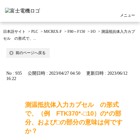
メニュー
日本語サイト
>
PLC
>
MICREX-F
>
F80～F150
>
I/O
>
測温抵抗体入力カプ
セル の形式で、...
前のページへ戻る
No : 935
公開日時 : 2023/04/27 04:50
更新日時 : 2023/06/12
16:22
測温抵抗体入力カプセル の形式
で、（例 FTK370*-□10）の*の部
分、および□の部分の意味は何です
か？