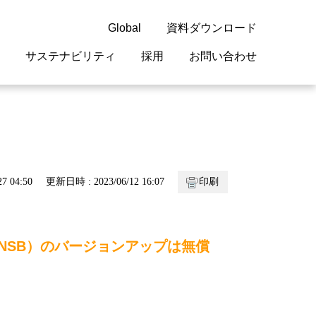
Global
資料ダウンロード
サステナビリティ
採用
お問い合わせ
guage
閉じる
閉じる
閉じる
閉じる
閉じる
閉じる
閉じる
概要
 受配電機器
料室
ジョン2050
採用情報
・サービスについて
7 04:50
更新日時 : 2023/06/12 16:07
印刷
紹介
機器
・債券情報
リア採用情報
ェブサイトについて
情報
ルギーマネジメント
WNSB）のバージョンアップは無償
開発
・診断システム
・保全