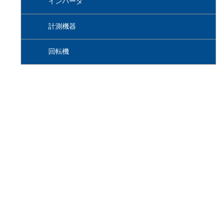
インバータ
計測機器
回転機