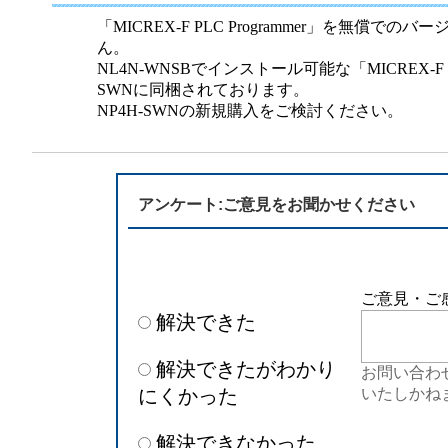
半導体
発電
「MICREX-F PLC Programmer」を無償
ん。
自動販売機・店舗
ソリ
NL4N-WNSBでインストール可能な「MICREX-F PL
SWNに同梱されております。
NP4H-SWNの新規購入をご検討ください。
セミナー・研修情報
アンケート:ご意見をお聞かせください
ご意見・ご
解決できた
解決できたがわかり
お問い合わ
にくかった
いたしかね
解決できなかった