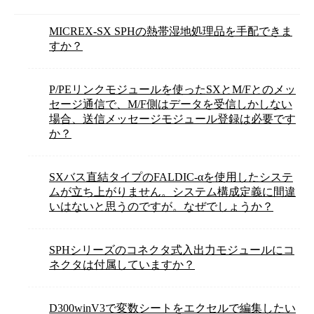
MICREX-SX SPHの熱帯湿地処理品を手配できま
すか？
P/PEリンクモジュールを使ったSXとM/Fとのメッ
セージ通信で、M/F側はデータを受信しかしない
場合、送信メッセージモジュール登録は必要です
か？
SXバス直結タイプのFALDIC-αを使用したシステ
ムが立ち上がりません。システム構成定義に間違
いはないと思うのですが。なぜでしょうか？
SPHシリーズのコネクタ式入出力モジュールにコ
ネクタは付属していますか？
D300winV3で変数シートをエクセルで編集したい