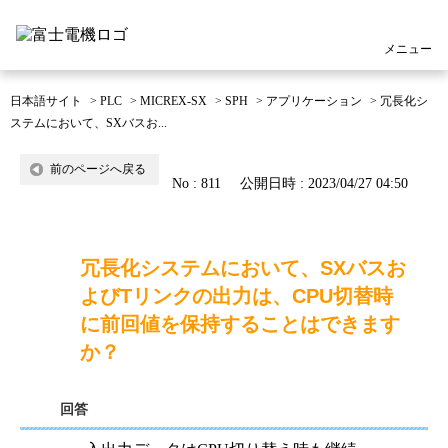
メニュー
日本語サイト
>
PLC
>
MICREX-SX
>
SPH
>
アプリケーション
>
冗長化シ
ステムにおいて、SXバスお...
前のページへ戻る
No : 811
公開日時 : 2023/04/27 04:50
冗長化システムにおいて、SXバスお
よびTリンクの出力は、CPU切替時
に前回値を保持することはできます
か？
回答