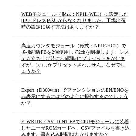
WEBモジュール（形式：NP1L-WE1）に設定した
[IPアドレス]がわからなくなりました。工場出荷
時の設定に戻す方法はありますか？
高速カウンタモジュール（形式：NP1F-HC2）で
多機能版FBを2個使用して2chを制御します。シス
テム立ち上げ時に2ch同時にプリセットをかけま
すが、1chしかプリセットされません。なぜでし
ょうか？
Expert（D300win）でファンクションのEN/ENOを
非表示にするにはどのように操作するのでしょう
か？
F_WRITE_CSV_DINT FBでCPUモジュールに装着
したユーザROMカードへ、CSVファイルを書き込
みます。書き込み時間はわかりますか？