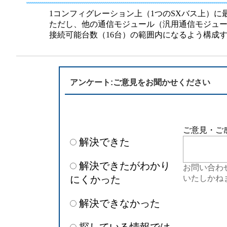
半導体
発電
1コンフィグレーション上（1つのSXバス上）に
ただし、他の通信モジュール（汎用通信モジュールや
自動販売機・店舗
ソリ
接続可能台数（16台）の範囲内になるよう構成
セミナー・研修情報
アンケート:ご意見をお聞かせください
ご意見・ご
解決できた
解決できたがわかり
お問い合わ
にくかった
いたしかね
解決できなかった