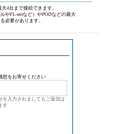
設備
最大4台まで接続できます。
FL-netなど）やPODなどの最大
ューション
する必要があります。
感想をお寄せください
せを入力されましてもご返信は
ます