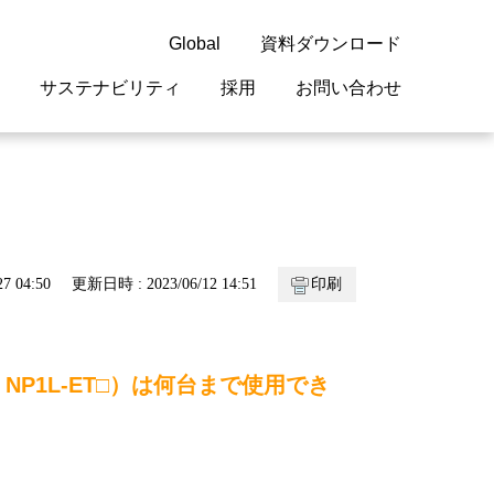
Global
資料ダウンロード
サステナビリティ
採用
お問い合わせ
guage
閉じる
閉じる
閉じる
閉じる
閉じる
閉じる
閉じる
概要
 受配電機器
料室
ジョン2050
採用情報
・サービスについて
7 04:50
更新日時 : 2023/06/12 14:51
印刷
紹介
機器
・債券情報
リア採用情報
ェブサイトについて
情報
ルギーマネジメント
：NP1L-ET□）は何台まで使用でき
開発
・診断システム
・保全