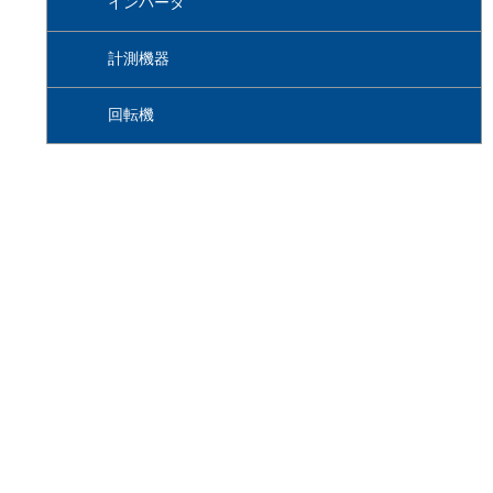
インバータ
計測機器
回転機