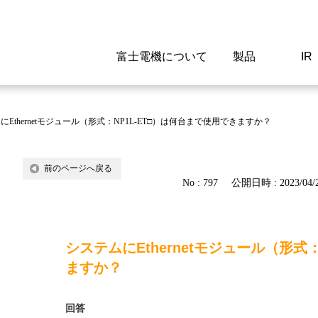
富士電機について
製品
IR
Select a Region/Lan
Global website(English)
にEthernetモジュール（形式：NP1L-ET□）は何台まで使用できますか？
ご挨拶
駆動制御機器
経営情報
マテリアリティ
新卒採用情報
よくあるご質問
会社
低圧
IR資
環境ビ
高専
製品
前のページへ戻る
No : 797
公開日時 : 2023/04/2
経営の考え方
特高高圧 受配電設備
財務・業績
環境
高卒採用情報
企業情報について
事業
電源
株式
社会
キャ
当ウ
富士電機のSDGs
計測機器
個人投資家の皆様へ
ガバナンス
障がい者採用情報
富士電機製家電製品について
拠点
エネ
システムにEthernetモジュール（形式
企業活動
監視制御システム
研究
監視
ますか？
情報システム
保守
回答