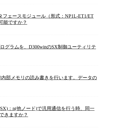
タフェースモジュール（形式：NP1L-ET1/ET
は可能ですか？
たプログラムを、D300winのSX制御ユーティリテ
PU内部メモリの読み書きを行います。データの
、1(SX)：n(他ノード)で汎用通信を行う時、同一
ができますか？