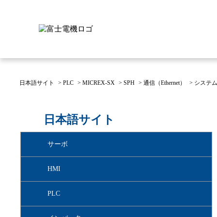
日本語サイト
>
PLC
>
MICREX-SX
>
SPH
>
通信（Ethernet）
>
システム
富士電機について
製品情報
IR 株主・投資家情報
サステナビリティ
採用情報
お問い合わせ
日本語サイト
富士電機についてのトップ
株主・投資家情報のトップ
サステナビリティのトップ
お問い合わせのトップへ
製品情報のトップへ
採用情報のトップへ
サーボ
へ
へ
へ
HMI
PLC