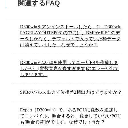
関連するFAQ
D300winをアンインストールしたら、C：D300win
PAGELAYOUTSP081の中には、BMPかJPEGのデ
ータしかなく、デフォルトで入っていた枠データ
は消えていました。なぜでしょうか？
D300winV2.2.6.0を使用してユーザFBを作成しま
したが、[変数宣言が多すぎます]のエラーが出て
しまいます。
SPBのパルス出力で位相差2相出力はできますか？
Expert（D300win）で、あるPOUに変数を追加し
てコンパイル、照合すると、変更していないPOU
も[照合異常]がでます。なぜでしょうか？