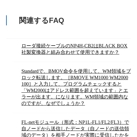
関連するFAQ
ローダ接続ケーブルのNP4H-CB2はBLACK BOX
社製変換器と組み合わせて使用できますか？
Standardで、BMOV命令を使用して、WM領域をブ
ロック転送します。［BMOVE WM1000 WM2000
100］と入力して、プログラムチェックすると
「WM2000はアドレス範囲を超えています」とエ
ラーが出ます。になります。WM領域の範囲内な
のですが、なぜでしょうか？
FL-netモジュール（形式：NP1L-FL1/FL2/FL3）で
自ノードから送信したデータ（自ノードの送信領
域のデータ）を相手ノードが実際に受信したかを