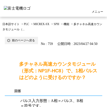
メニュー
日本語サイト
>
PLC
>
MICREX-SX
>
SPH
>
機能
>
多チャネル高速カウン
タモジュール（...
前のページへ戻る
No : 759
公開日時 : 2023/04/27 04:50
多チャネル高速カウンタモジュール
（形式：NP1F-HC8）で、1相パルス
はどのように受けるのですか？
回答
パルス入力形態：A相＝パルス、B相
＝符号です。