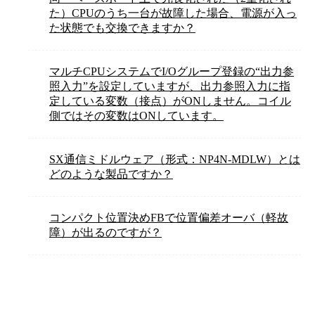
た）CPUのうち一台が故障した場合、電源が入っ
た状態でも交換できますか？
マルチCPUシステムでI/Oグループ登録の“出力参
照入力”を設定していますが、出力参照入力に指
定している変数（接点）がONしません。コイル
側ではその変数はONしています。
SX通信ミドルウェア（形式：NP4N-MDLW）とは
どのような製品ですか？
コンパクト位置決めFBで位置偏差オーバ（軽故
障）が出るのですが？