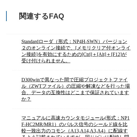
関連するFAQ
Standardローダ（形式：NP4H-SWN）バージョン
２のオンライン接続で、[メモリクリア付オンライ
ン接続]を有効にするための[Ctrl]＋[Alt]＋[F12]が
受け付けられません。
D300winで異なった間で圧縮プロジェクトファイ
ル（ZWTファイル）の圧縮や解凍などを行った場
合、データの互換性はどこまで保証されています
か？
マニュアルに高速カウンタモジュール(形式：NP1
F-HC2MR/MR1）のパルス信号のシールド線を比
較一致出力のコモン（A13,A14,A3,A4）に配線す